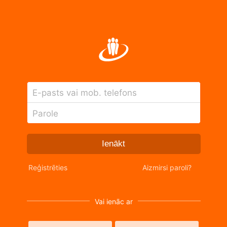
E-pasts vai mob. telefons
Parole
Ienākt
Reģistrēties
Aizmirsi paroli?
Vai ienāc ar