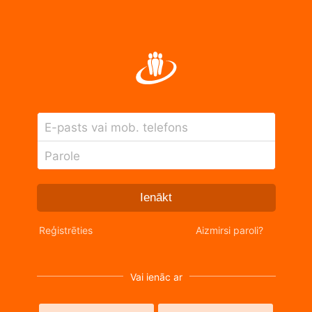
E-pasts vai mob. telefons
Parole
Ienākt
Reģistrēties
Aizmirsi paroli?
Vai ienāc ar