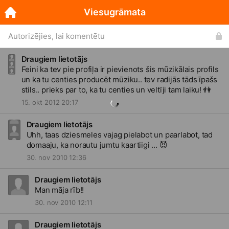
Viesugrāmata
Autorizējies, lai komentētu
Draugiem lietotājs
Feini ka tev pie profiļa ir pievienots šis mūzikālais profils
un ka tu centies producēt mūziku.. tev radijās tāds īpašs
stils.. prieks par to, ka tu centies un veltīji tam laiku!
👫
15. okt 2012 20:17
Draugiem lietotājs
Uhh, taas dziesmeles vajag pielabot un paarlabot, tad
domaaju, ka norautu jumtu kaartiigi ...
😈
30. nov 2010 12:36
Draugiem lietotājs
Man māja rīb!!
30. nov 2010 12:11
Draugiem lietotājs