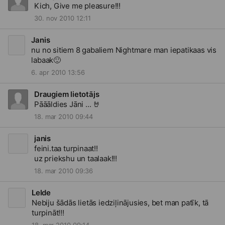
Kich, Give me pleasure!!!
30. nov 2010 12:11
Janis
nu no sitiem 8 gabaliem Nightmare man iepatikaas vis
labaak
🙂
6. apr 2010 13:56
Draugiem lietotājs
Pāāāldies Jāni ...
🤘
18. mar 2010 09:44
janis
feini.taa turpinaat!!
uz priekshu un taalaak!!!
18. mar 2010 09:36
Lelde
Nebiju šādās lietās iedziļinājusies, bet man patīk, tā
turpināt!!!