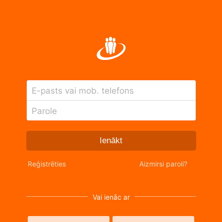
E-pasts vai mob. telefons
Parole
Ienākt
Reģistrēties
Aizmirsi paroli?
Vai ienāc ar