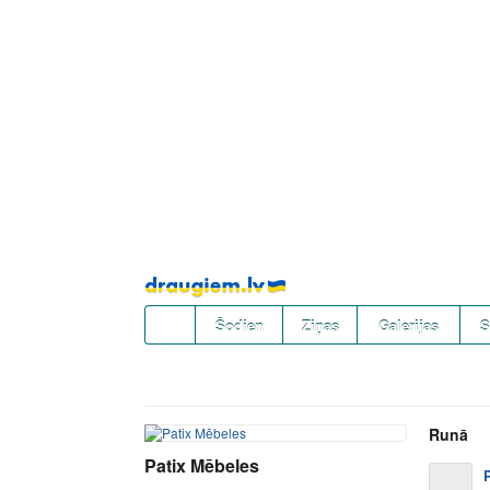
Pāriet
uz
saturu
Šodien
Ziņas
Galerijas
S
Runā
Patix Mēbeles