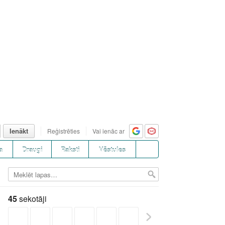
Ienākt
Reģistrēties
Vai ienāc ar
a
Draugi
Raksti
Vēstules
45
sekotāji