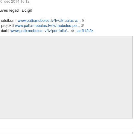
0. dec 2014 16:12
uves iegādi laicīgi!
 noteikumi
www.patixmebeles.lv/lv/aktualas-a...
 projekti
www.patixmebeles.lv/lv/mebeles-pe...
i darbi
www.patixmebeles.lv/lv/portfolio/...
Lasīt tālāk