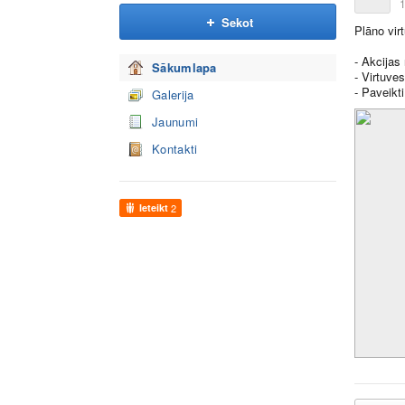
1
Sekot
Plāno virt
- Akcijas
Sākumlapa
- Virtuves
- Paveikt
Galerija
Jaunumi
Kontakti
Ieteikt
2