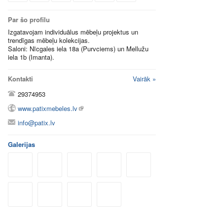
Par šo profilu
Izgatavojam individuālus mēbeļu projektus un
trendīgas mēbeļu kolekcijas.
Saloni: Nīcgales iela 18a (Purvciems) un Mellužu
iela 1b (Imanta).
Kontakti
Vairāk »
29374953
www.patixmebeles.lv
info@patix.lv
Galerijas