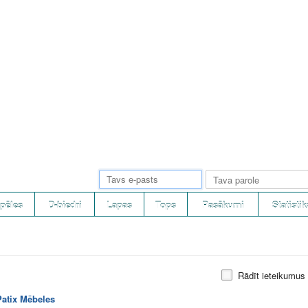
pēles
D-biedri
Lapas
Tops
Pasākumi
Statistik
Rādīt ieteikumus
Patix Mēbeles