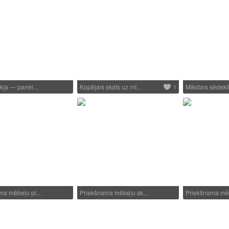
ekļa — panel…
Kopējais skats uz mī…
Mīkstais sēdekl
1
ama mēbeļu pl…
Priekšnama mēbeļu sk…
Priekšnama mē