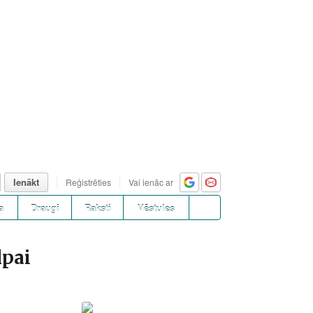
Ienākt
Reģistrēties
Vai ienāc ar
a
Draugi
Raksti
Vēstules
lpai