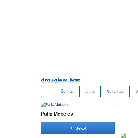
Pāriet
uz
saturu
Šodien
Ziņas
Galerijas
S
Patix Mēbeles
Sekot