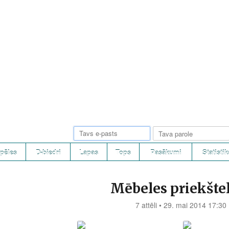
pēles
D-biedri
Lapas
Tops
Pasākumi
Statistik
Mēbeles priekšte
7 attēli • 29. mai 2014 17:30