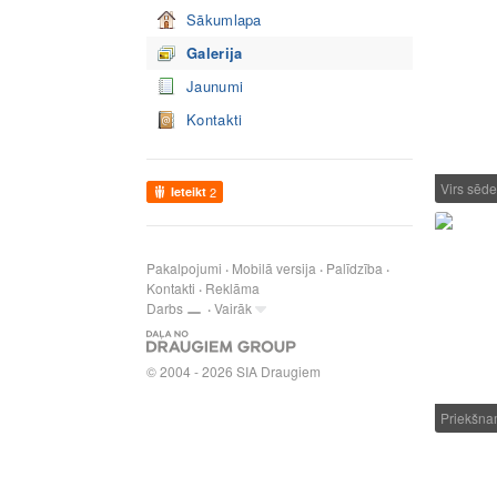
Sākumlapa
Galerija
Jaunumi
Kontakti
Virs sēd
Ieteikt
2
Pakalpojumi
Mobilā versija
Palīdzība
Kontakti
Reklāma
Darbs
Vairāk
© 2004 - 2026 SIA Draugiem
Priekšn