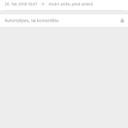
http://draugiem.lv/partyserviceo...
26. feb 2018 16:07 · 
 · 
Atvērt attēlu pilnā izmērā
http://twitter.com/psontour
http://skaties.lv/izklaide
Autorizējies, lai komentētu