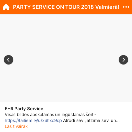
PARTY SERVICE ON TOUR 2018 Valmierā!
EHR Party Service
Visas bildes apskatāmas un iegūstamas šeit -
https://failiem.lv/u/x6hxc9qp
Atrodi sevi, atzīmē sevi un
padalies ar bildi tālāk!
Lasīt vairāk
http://facebook.com/partyserviceo...