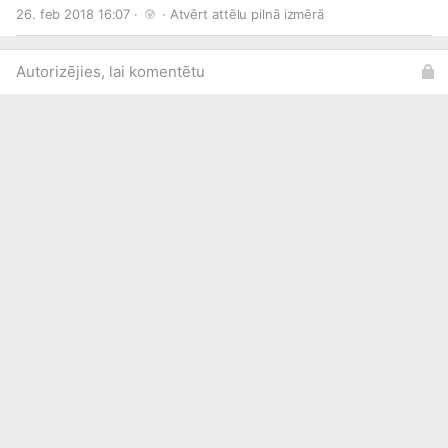
http://draugiem.lv/partyserviceo...
26. feb 2018 16:07 · 
 · 
Atvērt attēlu pilnā izmērā
http://twitter.com/psontour
http://skaties.lv/izklaide
Autorizējies, lai komentētu