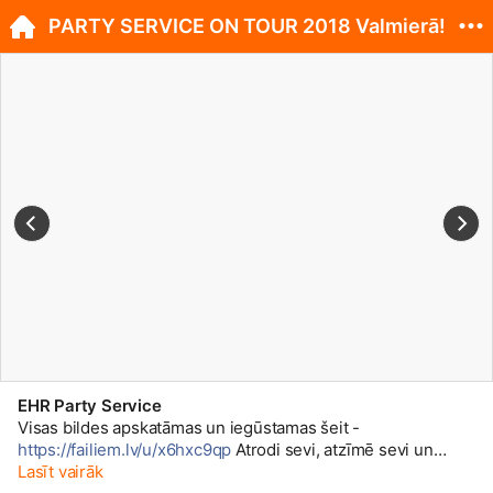
PARTY SERVICE ON TOUR 2018 Valmierā!
EHR Party Service
Visas bildes apskatāmas un iegūstamas šeit -
https://failiem.lv/u/x6hxc9qp
Atrodi sevi, atzīmē sevi un
padalies ar bildi tālāk!
Lasīt vairāk
http://facebook.com/partyserviceo...