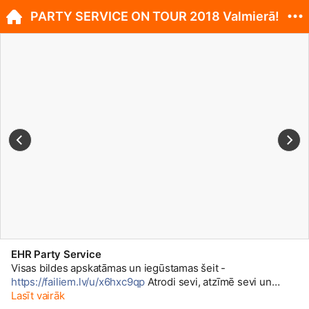
PARTY SERVICE ON TOUR 2018 Valmierā!
EHR Party Service
Visas bildes apskatāmas un iegūstamas šeit -
https://failiem.lv/u/x6hxc9qp
Atrodi sevi, atzīmē sevi un
padalies ar bildi tālāk!
Lasīt vairāk
http://facebook.com/partyserviceo...