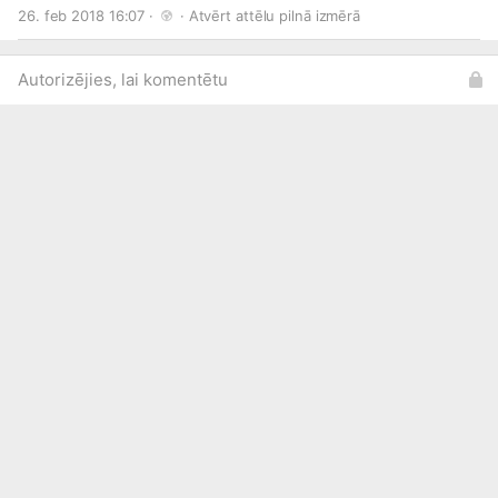
http://draugiem.lv/partyserviceo...
26. feb 2018 16:07 · 
 · 
Atvērt attēlu pilnā izmērā
http://twitter.com/psontour
http://skaties.lv/izklaide
Autorizējies, lai komentētu