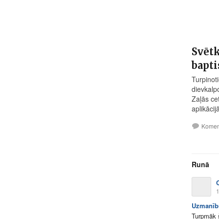
Svētk
bapti
Turpinot
dievkalpo
Zaļās ce
aplikācij
Komen
Runā
1
Uzmanīb
Turpmāk š