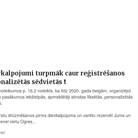
vkalpojumi turpmāk caur reģistrēšanos
nalizētās sēdvietās ❗
oteikumos p. 16.2 noteikts, ka līdz 2020. gada beigām, organizējot
s pasākumus iekštelpās, apmeklētāji atrodas fiksētās, personalizētās
s.
rstu drūzmēšanos pirms dievkalpojuma un varētu rezervēt Jums un
enei vietu Ogres...
tēt