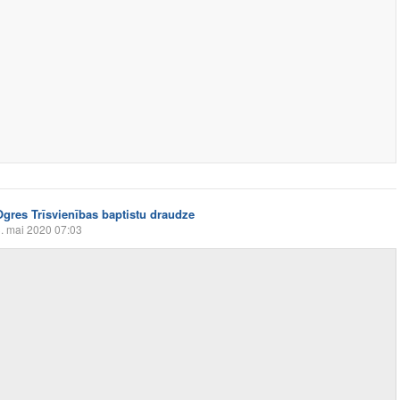
Ogres Trīsvienības baptistu draudze
. mai 2020 07:03