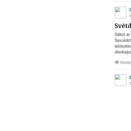
3
Svēt
Sākot ar
Savukārt
ielūkoti
dievkalp
Komen
3