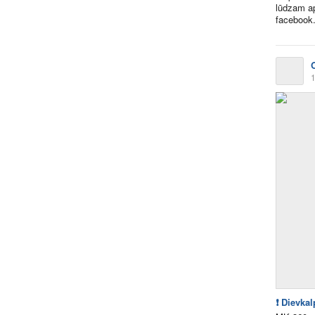
lūdzam a
facebook.
1
❗ Dievka