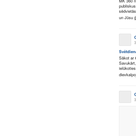
MK 360 no
publiskus
sēdvietās
un Jūsu ģ
3
Svētdien
Sākot ar 
Savukārt,
ielūkotie
dievkalpo
3