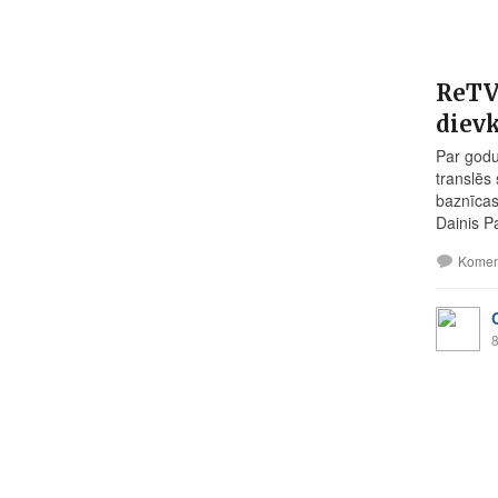
ReTV 
diev
Par godu
translēs
baznīcas
Dainis P
Komen
8