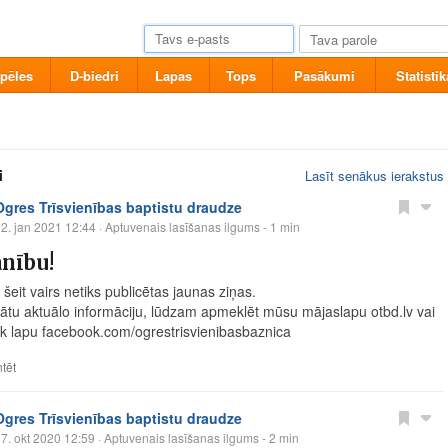
pēles
D-biedri
Lapas
Tops
Pasākumi
Statistik
i
Lasīt senākus ierakstus
Ogres Trīsvienības baptistu draudze
2. jan 2021 12:44
· Aptuvenais lasīšanas ilgums - 1 min
nību!
šeit vairs netiks publicētas jaunas ziņas.
nātu aktuālo informāciju, lūdzam apmeklēt mūsu mājaslapu
otbd.lv
vai
k lapu
facebook.com/ogrestrisvienibasbaznica
tēt
Ogres Trīsvienības baptistu draudze
7. okt 2020 12:59
· Aptuvenais lasīšanas ilgums - 2 min