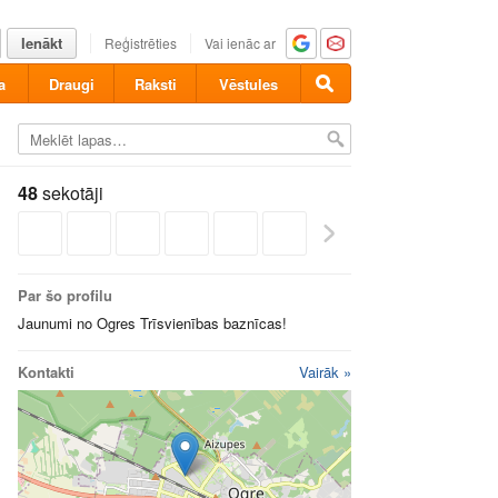
Ienākt
Reģistrēties
Vai ienāc ar
a
Draugi
Raksti
Vēstules
48
sekotāji
Par šo profilu
Jaunumi no Ogres Trīsvienības baznīcas!
Kontakti
Vairāk »