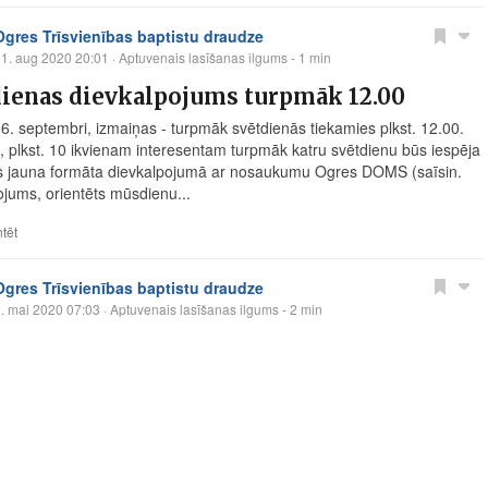
Ogres Trīsvienības baptistu draudze
1. aug 2020 20:01
· Aptuvenais lasīšanas ilgums - 1 min
dienas dievkalpojums turpmāk 12.00
 6. septembri, izmaiņas - turpmāk svētdienās tiekamies plkst. 12.00.
, plkst. 10 ikvienam interesentam turpmāk katru svētdienu būs iespēja
es jauna formāta dievkalpojumā ar nosaukumu Ogres DOMS (saīsin.
ojums, orientēts mūsdienu...
tēt
Ogres Trīsvienības baptistu draudze
. mai 2020 07:03
· Aptuvenais lasīšanas ilgums - 2 min