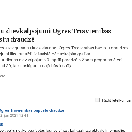
u dievkalpojumi Ogres Trīsvienības
stu draudzē
ies aizliegumam tikties klātienē, Ogres Trīsvienības baptistu draudzes
jumi tiks translēti tiešsaistē pēc sekojoša grafika.
turtdienas dievkalpojums 9. aprīlī paredzēts Zoom programmā vai
ā pl.20, kur noslēguma daļā būs iespēja...
tēt
Rādīt ieteikumus
Ogres Trīsvienības baptistu draudze
2. jan 2021 12:44
u!
eit vairs netiks publicētas jaunas ziņas. Lai uzzinātu aktuālo informāciju,