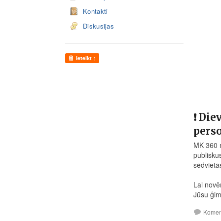
Kontakti
Diskusijas
Ieteikt
1
❗ Die
perso
MK 360 n
publisku
sēdvietā
Lai novē
Jūsu ģim
Komen