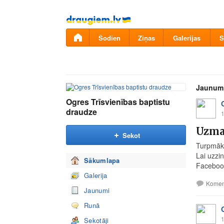
Pāriet
uz
saturu
Šodien
Ziņas
Galerijas
S
Jaunum
Ogres Trīsvienības baptistu
draudze
1
Uzma
Sekot
Turpmāk 
Lai uzzi
Sākumlapa
Faceboo
Galerija
Komen
Jaunumi
Runā
1
Sekotāji