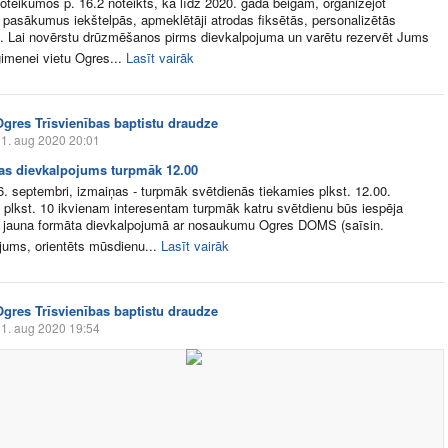
teikumos p. 16.2 noteikts, ka līdz 2020. gada beigām, organizējot
 pasākumus iekštelpās, apmeklētāji atrodas fiksētās, personalizētās
. Lai novērstu drūzmēšanos pirms dievkalpojuma un varētu rezervēt Jums
imenei vietu Ogres...
Lasīt vairāk
Ogres Trīsvienības baptistu draudze
1. aug 2020 20:01
as dievkalpojums turpmāk 12.00
6. septembri, izmaiņas - turpmāk svētdienās tiekamies plkst. 12.00.
 plkst. 10 ikvienam interesentam turpmāk katru svētdienu būs iespēja
s jauna formāta dievkalpojumā ar nosaukumu Ogres DOMS (saīsin.
jums, orientēts mūsdienu...
Lasīt vairāk
Ogres Trīsvienības baptistu draudze
1. aug 2020 19:54