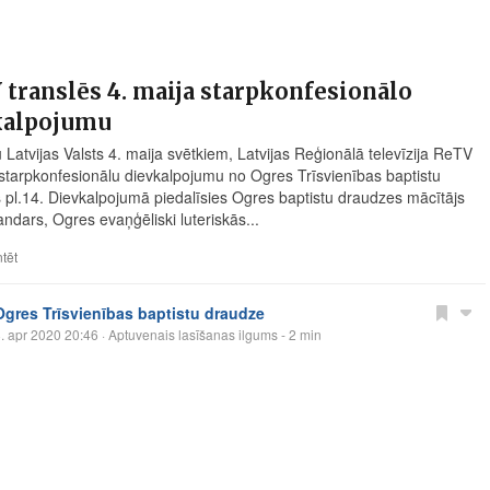
translēs 4. maija starpkonfesionālo
kalpojumu
 Latvijas Valsts 4. maija svētkiem, Latvijas Reģionālā televīzija ReTV
 starpkonfesionālu dievkalpojumu no Ogres Trīsvienības baptistu
 pl.14. Dievkalpojumā piedalīsies Ogres baptistu draudzes mācītājs
andars, Ogres evaņģēliski luteriskās...
tēt
Ogres Trīsvienības baptistu draudze
. apr 2020 20:46
· Aptuvenais lasīšanas ilgums - 2 min