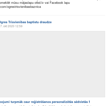
pmeklēt mūsu mājaslapu otbd.lv vai Facebook lapu
com/ogrestrisvienibasbaznica
Ogres Trīsvienības baptistu draudze
7. okt 2020 12:59
lpojumi turpmāk caur reģistrēšanos personalizētās sēdvietās ❗