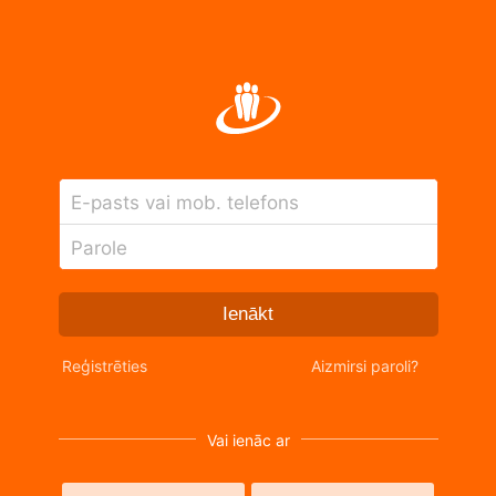
E-pasts vai mob. telefons
Parole
Ienākt
Reģistrēties
Aizmirsi paroli?
Vai ienāc ar