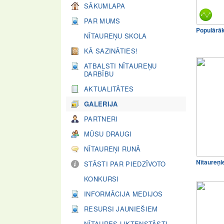
SĀKUMLAPA
PAR MUMS
Populārā
NĪTAUREŅU SKOLA
KĀ SAZINĀTIES!
ATBALSTI NĪTAUREŅU
DARBĪBU
AKTUALITĀTES
GALERIJA
PARTNERI
MŪSU DRAUGI
NĪTAUREŅI RUNĀ
Nītaureņi
STĀSTI PAR PIEDZĪVOTO
KONKURSI
INFORMĀCIJA MEDIJOS
RESURSI JAUNIEŠIEM
NĪTAURES LIKTEŅSTĀSTI