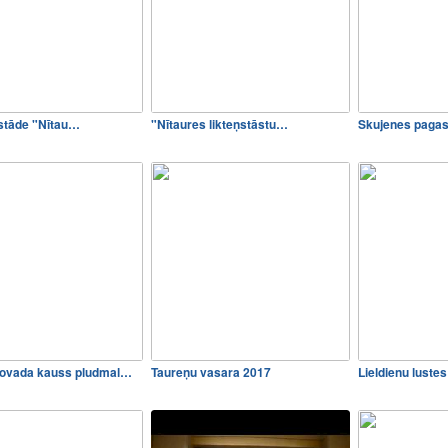
zstāde "Nītau…
"Nītaures likteņstāstu…
Skujenes pagas
ovada kauss pludmal…
Taureņu vasara 2017
Lieldienu luste