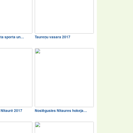
ta sporta un…
Taureņu vasara 2017
s Nītaurē 2017
Noslēgusies Nītaures hokeja…