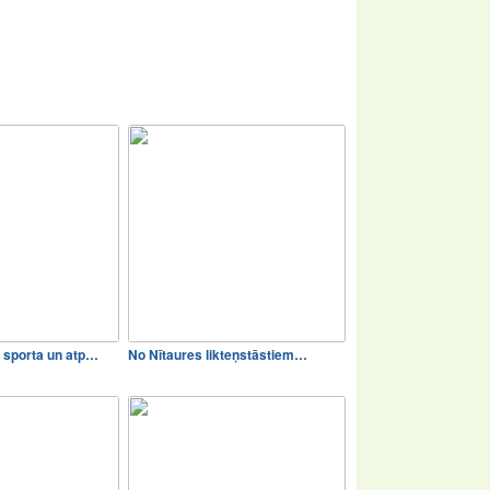
sporta un atp…
No Nītaures likteņstāstiem…