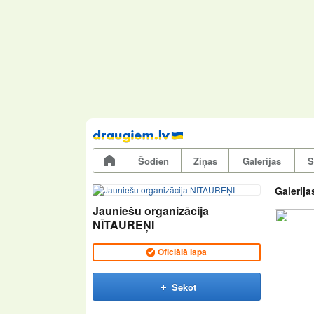
Pāriet
uz
saturu
Šodien
Ziņas
Galerijas
S
Galerija
Jauniešu organizācija
NĪTAUREŅI
Oficiālā lapa
Sekot