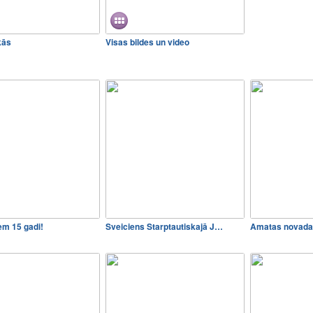
kās
Visas bildes un video
em 15 gadi!
Sveiciens Starptautiskajā J…
Amatas novada 