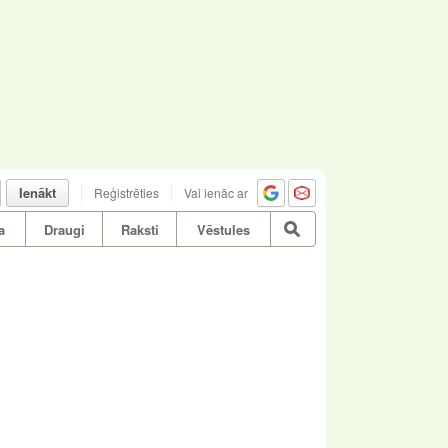
Ienākt
Reģistrēties
Vai ienāc ar
a
Draugi
Raksti
Vēstules