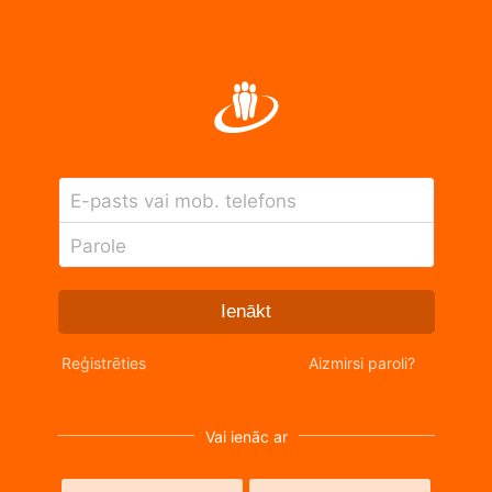
E-pasts vai mob. telefons
Parole
Ienākt
Reģistrēties
Aizmirsi paroli?
Vai ienāc ar