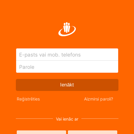
E-pasts vai mob. telefons
Parole
Ienākt
Reģistrēties
Aizmirsi paroli?
Vai ienāc ar