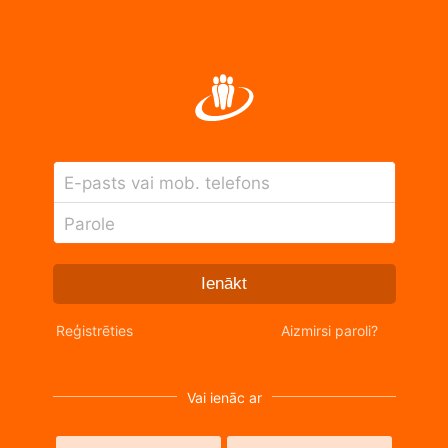
E-pasts vai mob. telefons
Parole
Ienākt
Reģistrēties
Aizmirsi paroli?
Vai ienāc ar