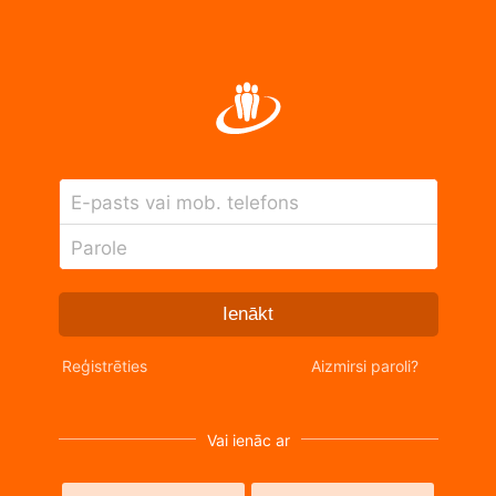
E-pasts vai mob. telefons
Parole
Ienākt
Reģistrēties
Aizmirsi paroli?
Vai ienāc ar