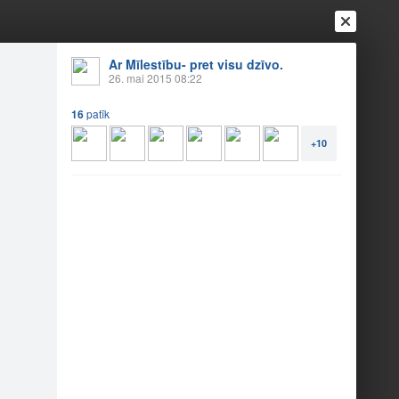
Ar Mīlestību- pret visu dzīvo.
26. mai 2015 08:22
16
patīk
+10
Ienākt
Reģistrēties
Vai ienāc ar
a
Draugi
Raksti
Vēstules
bas vērta...