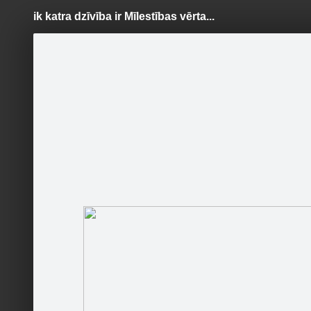
ik katra dzīvība ir Mīlestības vērta...
Pāriet
uz
saturu
Šodien
Ziņas
Galerijas
S
Ar Mīlestību- pret visu dzīvo.