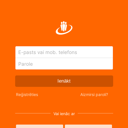
E-pasts vai mob. telefons
Parole
Ienākt
Reģistrēties
Aizmirsi paroli?
Vai ienāc ar