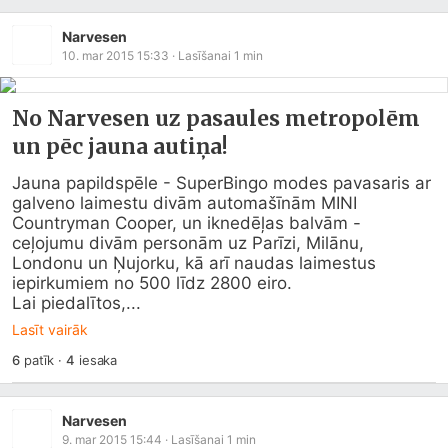
Narvesen
10. mar 2015 15:33
· Lasīšanai
1
min
No Narvesen uz pasaules metropolēm
un pēc jauna autiņa!
Jauna papildspēle - SuperBingo modes pavasaris ar 
galveno laimestu divām automašīnām MINI 
Countryman Cooper, un iknedēļas balvām - 
ceļojumu divām personām uz Parīzi, Milānu, 
Londonu un Ņujorku, kā arī naudas laimestus 
iepirkumiem no 500 līdz 2800 eiro.

Lai piedalītos,...
Lasīt vairāk
6
patīk
·
4
iesaka
Narvesen
9. mar 2015 15:44
· Lasīšanai
1
min