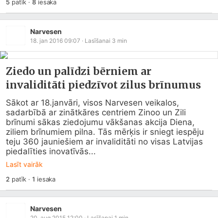
5
patīk
·
8
iesaka
Narvesen
18. jan 2016 09:07
· Lasīšanai
3
min
Ziedo un palīdzi bērniem ar
invaliditāti piedzīvot zilus brīnumus
Sākot ar 18.janvāri, visos Narvesen veikalos, 
sadarbībā ar zinātkāres centriem Zinoo un Zili 
brīnumi sākas ziedojumu vākšanas akcija Diena, 
ziliem brīnumiem pilna. Tās mērķis ir sniegt iespēju 
teju 360 jauniešiem ar invaliditāti no visas Latvijas 
piedalīties inovatīvās...
Lasīt vairāk
2
patīk
·
1
iesaka
Narvesen
20. aug 2015 12:00
· Lasīšanai
1
min