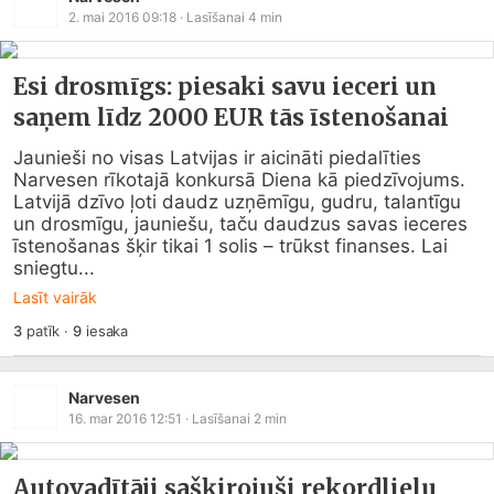
2. mai 2016 09:18
· Lasīšanai
4
min
Esi drosmīgs: piesaki savu ieceri un
saņem līdz 2000 EUR tās īstenošanai
Jaunieši no visas Latvijas ir aicināti piedalīties 
Narvesen rīkotajā konkursā Diena kā piedzīvojums. 
Latvijā dzīvo ļoti daudz uzņēmīgu, gudru, talantīgu 
un drosmīgu, jauniešu, taču daudzus savas ieceres 
īstenošanas šķir tikai 1 solis – trūkst finanses. Lai 
sniegtu...
Lasīt vairāk
3
patīk
·
9
iesaka
Narvesen
16. mar 2016 12:51
· Lasīšanai
2
min
Autovadītāji sašķirojuši rekordlielu