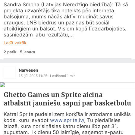
Sandra Smona (Latvijas Neredzīgo biedrība): Tā kā 
projekta uzvarētājs tika noteikts pēc interneta 
balsojuma, mums nācās aktīvi mudināt savus 
draugus, LNB biedrus un paziņas būt sociāli 
atbildīgiem un balsot. Visiem kopā līdzdarbojoties, 
sasniedzām labu rezultātu,...
Lasīt vairāk
2
patīk
·
5
iesaka
Narvesen
15. jūl 2015 11:25
· Lasīšanai
1
min
Ghetto Games un Sprite aicina
atbalstīt jauniešu sapni par basketbolu
Katrai Sprite pudelei zem korķīša ir atrodams unikāls 
kods, kuru ievadot 
www.sprite.lv/
, Tu piedalīsies 
izlozē, kura norisināsies katru dienu līdz pat 31. 
augustam.  Ik dienu 50 laimīgie, saņemot e-pastu 