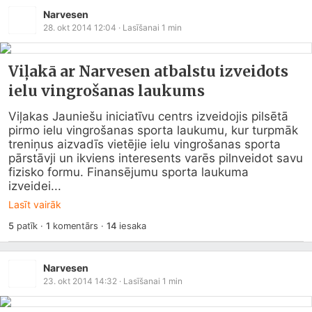
Narvesen
28. okt 2014 12:04
· Lasīšanai
1
min
Viļakā ar Narvesen atbalstu izveidots
ielu vingrošanas laukums
Viļakas Jauniešu iniciatīvu centrs izveidojis pilsētā 
pirmo ielu vingrošanas sporta laukumu, kur turpmāk 
treniņus aizvadīs vietējie ielu vingrošanas sporta 
pārstāvji un ikviens interesents varēs pilnveidot savu 
fizisko formu. Finansējumu sporta laukuma 
izveidei...
Lasīt vairāk
5
patīk
·
1
komentārs
·
14
iesaka
Narvesen
23. okt 2014 14:32
· Lasīšanai
1
min