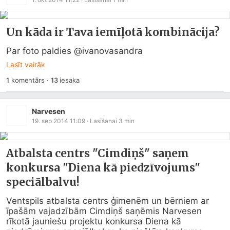
Un kāda ir Tava iemīļotā kombinācija?
Par foto paldies @ivanovasandra
Lasīt vairāk
1
komentārs
·
13
iesaka
Narvesen
19. sep 2014 11:09
· Lasīšanai
3
min
Atbalsta centrs "Cimdiņš" saņem
konkursa "Diena kā piedzīvojums"
speciālbalvu!
Ventspils atbalsta centrs ģimenēm un bērniem ar 
īpašām vajadzībām Cimdiņš saņēmis Narvesen 
rīkotā jauniešu projektu konkursa Diena kā 