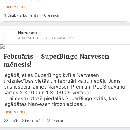
Lasīt vairāk
4
patīk
·
2
komentāri
·
6
iesaka
Narvesen
4. feb 2015 08:00
· Lasīšanai
1
min
Februāris – SuperBingo Narvesen
mēnesis!
Iegādājieties SuperBingo kvītis Narvesen 
tirdzniecības vietās un februārī katru nedēļu Jums 
būs iespēja laimēt Narvesen Premium PLUS dāvanu 
kartes 2 x 100 un 1 x 1000 € vērtībā!

  Laimestu izlozē piedalās SuperBingo kvītis, kas 
iegādātas Narvesen tirdzniecības...
Lasīt vairāk
22
patīk
·
2
komentāri
·
23
iesaka