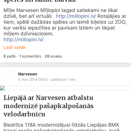
Mīļie Narvesen Mīļlopiņi tagad satiekami ne tikai 
dzīvē, bet arī virtuāli.  
http://millopini.lv/
 Rotaļājies ar 
tiem, spēlē dažādas spēles un laimē biļetes uz ZOO, 
kur varēsi iepazīties ar pavisam īstiem un tikpat 
http://millopini.lv/
Lasīt vairāk
6
patīk
·
1
komentārs
·
26
iesaka
Narvesen
5. nov 2014 08:42
· Lasīšanai
1
min
Liepājā ar Narvesen atbalstu
modernizē pašapkalpošanās
velodarbnīcu
Biedrība 118A modernizējusi līdzās Liepājas BMX 
trasei esošo pašapkalpošanās velodarbnīcu, kurā 