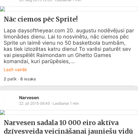
Nāc ciemos pēc Sprite!
Lapa 
daysoftheyear.com
 20. augustu nodēvējusi par 
limonādes dienu. Lai to nosvinētu, nāc ciemos pēc 
Sprite un laimē vienu no 50 basketbola bumbām, 
kas tiek izlozētas katru dienu! To varēsi paturēt sev 
vai piespēlēt Raimondam un Ghetto Games 
komandai, kuri parūpēsies,...
Lasīt vairāk
2
patīk
·
6
iesaka
Narvesen
22. jūl 2015 06:45
· Lasīšanai
1
min
Narvesen sadala 10 000 eiro aktīva
dzīvesveida veicināšanai jauniešu vidū