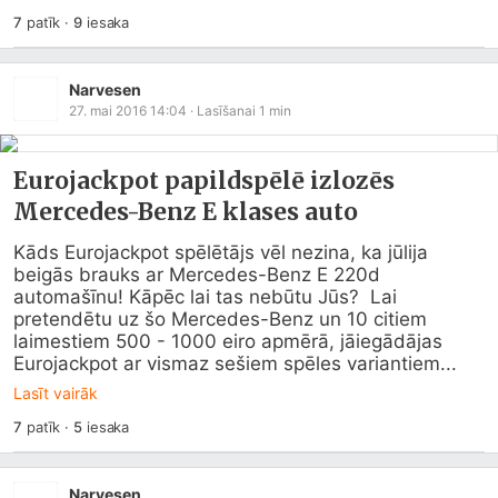
7
patīk
·
9
iesaka
Narvesen
27. mai 2016 14:04
· Lasīšanai
1
min
Eurojackpot papildspēlē izlozēs
Mercedes-Benz E klases auto
Kāds Eurojackpot spēlētājs vēl nezina, ka jūlija 
beigās brauks ar Mercedes-Benz E 220d 
automašīnu! Kāpēc lai tas nebūtu Jūs?  Lai 
pretendētu uz šo Mercedes-Benz un 10 citiem 
laimestiem 500 - 1000 eiro apmērā, jāiegādājas 
Eurojackpot ar vismaz sešiem spēles variantiem...
Lasīt vairāk
7
patīk
·
5
iesaka
Narvesen