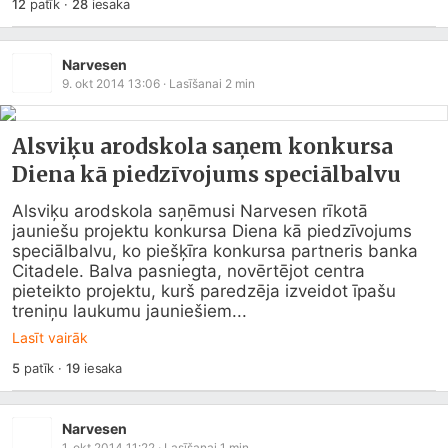
12
patīk
·
28
iesaka
Narvesen
9. okt 2014 13:06
· Lasīšanai
2
min
Alsviķu arodskola saņem konkursa
Diena kā piedzīvojums speciālbalvu
Alsviķu arodskola saņēmusi Narvesen rīkotā 
jauniešu projektu konkursa Diena kā piedzīvojums 
speciālbalvu, ko piešķīra konkursa partneris banka 
Citadele. Balva pasniegta, novērtējot centra 
pieteikto projektu, kurš paredzēja izveidot īpašu 
treniņu laukumu jauniešiem...
Lasīt vairāk
5
patīk
·
19
iesaka
Narvesen
1. okt 2014 11:22
· Lasīšanai
1
min