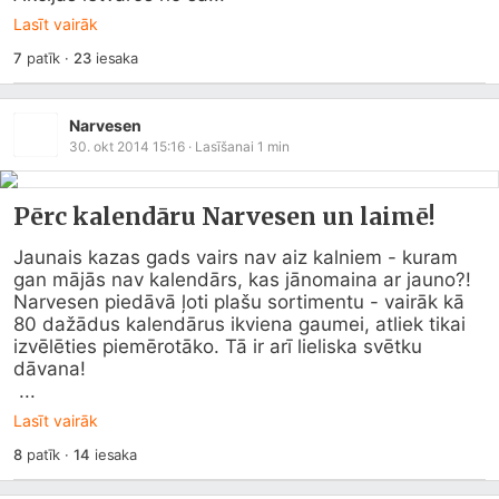
Lasīt vairāk
7
patīk
·
23
iesaka
Narvesen
30. okt 2014 15:16
· Lasīšanai
1
min
Pērc kalendāru Narvesen un laimē!
Jaunais kazas gads vairs nav aiz kalniem - kuram 
gan mājās nav kalendārs, kas jānomaina ar jauno?! 
Narvesen piedāvā ļoti plašu sortimentu - vairāk kā 
80 dažādus kalendārus ikviena gaumei, atliek tikai 
izvēlēties piemērotāko. Tā ir arī lieliska svētku 
dāvana!

 ...
Lasīt vairāk
8
patīk
·
14
iesaka