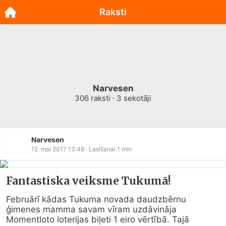
Raksti
Narvesen
306
raksti ·
3
sekotāji
Narvesen
12. mai 2017 13:48
· Lasīšanai
1
min
Fantastiska veiksme Tukumā!
Februārī kādas Tukuma novada daudzbērnu 
ģimenes mamma savam vīram uzdāvināja 
Momentloto loterijas biļeti 1 eiro vērtībā. Tajā 