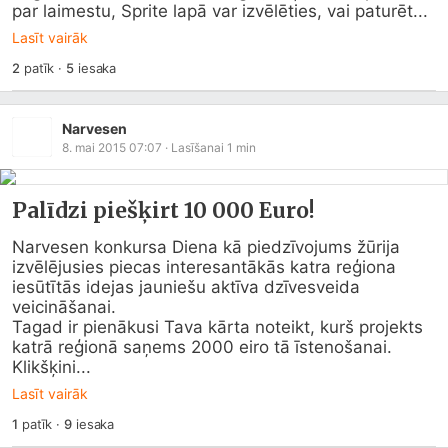
par laimestu, Sprite lapā var izvēlēties, vai paturēt...
Lasīt vairāk
2
patīk
·
5
iesaka
Narvesen
8. mai 2015 07:07
· Lasīšanai
1
min
Palīdzi piešķirt 10 000 Euro!
Narvesen konkursa Diena kā piedzīvojums žūrija 
izvēlējusies piecas interesantākās katra reģiona 
iesūtītās idejas jauniešu aktīva dzīvesveida 
veicināšanai.

Tagad ir pienākusi Tava kārta noteikt, kurš projekts 
katrā reģionā saņems 2000 eiro tā īstenošanai.

Klikšķini...
Lasīt vairāk
1
patīk
·
9
iesaka