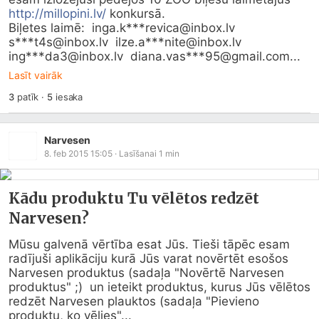
http://millopini.lv/
 konkursā.

Biļetes laimē:  inga.k***revica@
inbox.lv
s***t4s@
inbox.lv
  ilze.a***nite@
inbox.lv
ing***da3@
inbox.lv
  diana.vas***95@
gmail.com
...
Lasīt vairāk
3
patīk
·
5
iesaka
Narvesen
8. feb 2015 15:05
· Lasīšanai
1
min
Kādu produktu Tu vēlētos redzēt
Narvesen?
Mūsu galvenā vērtība esat Jūs. Tieši tāpēc esam 
radījuši aplikāciju kurā Jūs varat novērtēt esošos 
Narvesen produktus (sadaļa "Novērtē Narvesen 
produktus" ;)  un ieteikt produktus, kurus Jūs vēlētos 
redzēt Narvesen plauktos (sadaļa "Pievieno 
produktu, ko vēlies"...