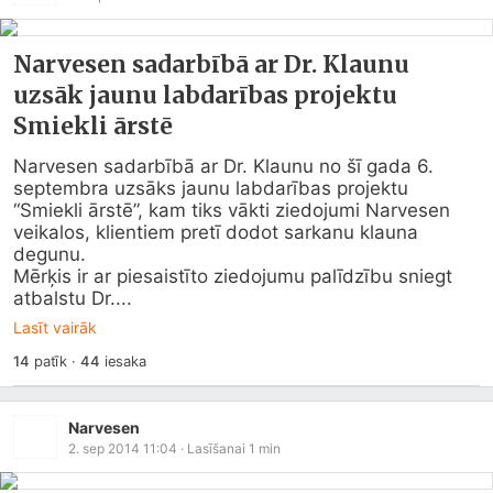
Narvesen sadarbībā ar Dr. Klaunu
uzsāk jaunu labdarības projektu
Smiekli ārstē
Narvesen sadarbībā ar Dr. Klaunu no šī gada 6. 
septembra uzsāks jaunu labdarības projektu 
“Smiekli ārstē”, kam tiks vākti ziedojumi Narvesen 
veikalos, klientiem pretī dodot sarkanu klauna 
degunu.

Mērķis ir ar piesaistīto ziedojumu palīdzību sniegt 
atbalstu Dr....
Lasīt vairāk
14
patīk
·
44
iesaka
Narvesen
2. sep 2014 11:04
· Lasīšanai
1
min