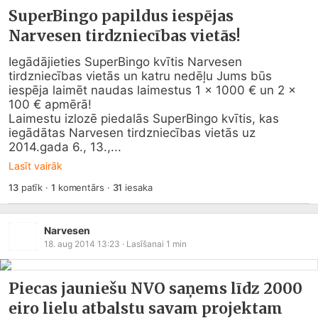
SuperBingo papildus iespējas
Narvesen tirdzniecības vietās!
Iegādājieties SuperBingo kvītis Narvesen 
tirdzniecības vietās un katru nedēļu Jums būs 
iespēja laimēt naudas laimestus 1 x 1000 € un 2 x 
100 € apmērā!

Laimestu izlozē piedalās SuperBingo kvītis, kas 
iegādātas Narvesen tirdzniecības vietās uz 
2014.gada 6., 13.,...
Lasīt vairāk
13
patīk
·
1
komentārs
·
31
iesaka
Narvesen
18. aug 2014 13:23
· Lasīšanai
1
min
Piecas jauniešu NVO saņems līdz 2000
eiro lielu atbalstu savam projektam