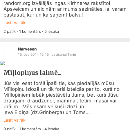
random.org
 izvēlējās Ingas Kirhneres rakstīto!  
Apsveicam un aicinām ar mums sazināties, lai varam 
pastāstīt, kur un kā saņemt balvu!
Lasīt vairāk
2
patīk
·
1
komentārs
·
5
iesaka
Narvesen
15. dec 2014 16:45
· Lasīšanai
1
min
Mīļlopiņus laimē...
Jūs visi esat forši! Īpaši tie, kas piedalījās mūsu 
Mīļlopiņu izlozē un tik forši izteicās par to, kurš no 
Mīļlopiņiem labāk piestāvētu Jums, bet kurš Jūsu 
draugam, draudzenei, mammai, tētim, māsai vai 
brālim.  Mēs esam veikuši izlozi un:   

Ieva Eidiņa (dz.Grinberga) un Toms...
Lasīt vairāk
9
patīk
·
1
komentārs
·
4
iesaka