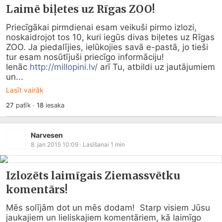
Laimē biļetes uz Rīgas ZOO!
Priecīgākai pirmdienai esam veikuši pirmo izlozi, 
noskaidrojot tos 10, kuri iegūs divas biļetes uz Rīgas 
ZOO. Ja piedalījies, ielūkojies savā e-pastā, jo tieši 
tur esam nosūtījuši priecīgo informāciju!

Ienāc 
http://millopini.lv/
 arī Tu, atbildi uz jautājumiem 
un...
Lasīt vairāk
27
patīk
·
18
iesaka
Narvesen
8. jan 2015 10:09
· Lasīšanai
1
min
Izlozēts laimīgais Ziemassvētku
komentārs!
Mēs solījām dot un mēs dodam!  Starp visiem Jūsu 
jaukajiem un lieliskajiem komentāriem, kā laimīgo 