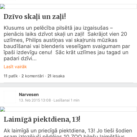
Dzīvo skaļi un zaļi!
Klusums un pelēcība pilsētā jau izgaisušas – 
pienācis laiks dzīvot skaļi un zaļi!  Sakrājot vien 20 
uzlīmes, Philips austiņas vai skaļrunis mūzikas 
baudīšanai vai blenderis veselīgam svaigumam par 
īpaši izdevīgu cenu!  Sāc krāt uzlīmes jau tagad un 
padari dzīvi...
Lasīt vairāk
11
patīk
·
2
komentāri
·
21
iesaka
Narvesen
13. feb 2015 13:08
· Lasīšanai
1
min
Laimīgā piektdiena, 13!
Ak laimīgā un priecīgā piektdiena, 13! Jo tieši šodien 
esam izlozējuši pēdējos 10 ZOO biļešu laimētājus 