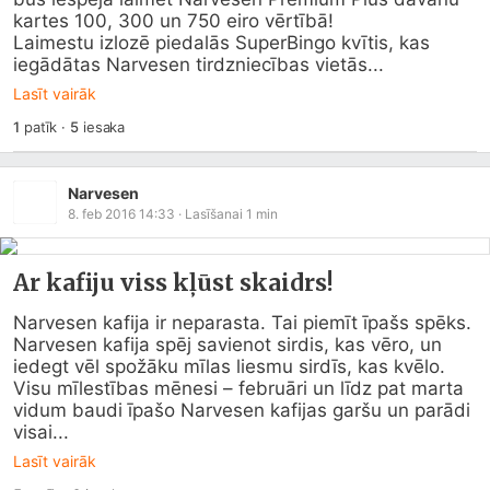
kartes 100, 300 un 750 eiro vērtībā!

Laimestu izlozē piedalās SuperBingo kvītis, kas 
iegādātas Narvesen tirdzniecības vietās...
Lasīt vairāk
1
patīk
·
5
iesaka
Narvesen
8. feb 2016 14:33
· Lasīšanai
1
min
Ar kafiju viss kļūst skaidrs!
Narvesen kafija ir neparasta. Tai piemīt īpašs spēks.  
Narvesen kafija spēj savienot sirdis, kas vēro, un 
iedegt vēl spožāku mīlas liesmu sirdīs, kas kvēlo.

Visu mīlestības mēnesi – februāri un līdz pat marta 
vidum baudi īpašo Narvesen kafijas garšu un parādi 
visai...
Lasīt vairāk