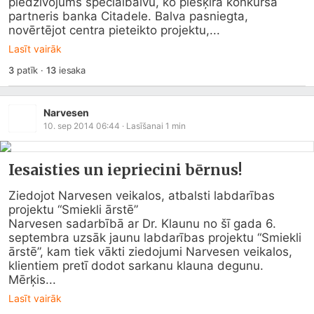
piedzīvojums speciālbalvu, ko piešķīra konkursa 
partneris banka Citadele. Balva pasniegta, 
novērtējot centra pieteikto projektu,...
Lasīt vairāk
3
patīk
·
13
iesaka
Narvesen
10. sep 2014 06:44
· Lasīšanai
1
min
Iesaisties un iepriecini bērnus!
Ziedojot Narvesen veikalos, atbalsti labdarības 
projektu “Smiekli ārstē”

Narvesen sadarbībā ar Dr. Klaunu no šī gada 6. 
septembra uzsāk jaunu labdarības projektu “Smiekli 
ārstē”, kam tiek vākti ziedojumi Narvesen veikalos, 
klientiem pretī dodot sarkanu klauna degunu. 

Mērķis...
Lasīt vairāk