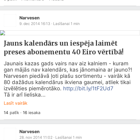
Narvesen
9. dec 2014 16:13
· Lasīšanai
1
min
Jauns kalendārs un iespēja laimēt
preses abonementu 40 Eiro vērtībā!
Jaunais kazas gads vairs nav aiz kalniem - kuram 
gan mājās nav kalendārs, kas jānomaina ar jauno?!   
Narvesen piedāvā ļoti plašu sortimentu - vairāk kā 
80 dažādus kalendārus ikviena gaumei, atliek tikai 
izvēlēties piemērotāko. 
http://bit.ly/1tF2Ud7
Tā ir arī lieliska...
Lasīt vairāk
14
patīk
·
16
iesaka
Narvesen
28. nov 2014 11:02
· Lasīšanai
1
min