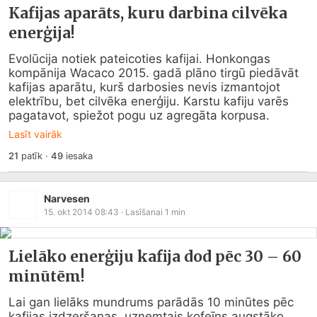
Kafijas aparāts, kuru darbina cilvēka
enerģija!
Evolūcija notiek pateicoties kafijai. Honkongas 
kompānija Wacaco 2015. gadā plāno tirgū piedāvāt 
kafijas aparātu, kurš darbosies nevis izmantojot 
elektrību, bet cilvēka enerģiju. Karstu kafiju varēs 
pagatavot, spiežot pogu uz agregāta korpusa.
Lasīt vairāk
21
patīk
·
49
iesaka
Narvesen
15. okt 2014 08:43
· Lasīšanai
1
min
Lielāko enerģiju kafija dod pēc 30 – 60
minūtēm!
Lai gan lielāks mundrums parādās 10 minūtes pēc 
kafijas izdzeršanas, uzņemtais kofeīns augstāko 