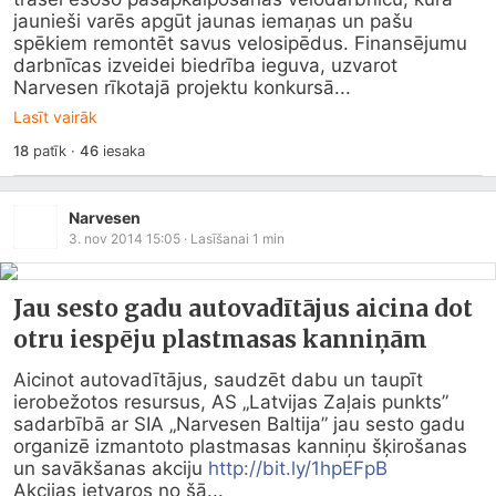
jaunieši varēs apgūt jaunas iemaņas un pašu 
spēkiem remontēt savus velosipēdus. Finansējumu 
darbnīcas izveidei biedrība ieguva, uzvarot 
Narvesen rīkotajā projektu konkursā...
Lasīt vairāk
18
patīk
·
46
iesaka
Narvesen
3. nov 2014 15:05
· Lasīšanai
1
min
Jau sesto gadu autovadītājus aicina dot
otru iespēju plastmasas kanniņām
Aicinot autovadītājus, saudzēt dabu un taupīt 
ierobežotos resursus, AS „Latvijas Zaļais punkts” 
sadarbībā ar SIA „Narvesen Baltija” jau sesto gadu 
organizē izmantoto plastmasas kanniņu šķirošanas 
un savākšanas akciju 
http://bit.ly/1hpEFpB
Akcijas ietvaros no šā...