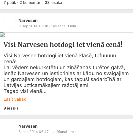
7
patīk
·
2
komentāri
·
33
iesaka
Narvesen
9. sep 2014 10:08
· Lasīšanai
1
min
Visi Narvesen hotdogi iet vienā cenā!
Visi Narvesen hotdogi iet vienā klasē, tpfuuuuu…… 
cenā!

Lai vēders nekurkstētu un zināšanas turētos galvā, 
ienāc Narvesen un iestiprinies ar kādu no svaigajiem 
un gardajiem hotdogiem, kas tapuši sadarbībā ar 
Latvijas uzticamākajiem ražotājiem!

Tagad visi vienā...
Lasīt vairāk
9
iesaka
Narvesen
3. sep 2014 06:47
· Lasīšanai
1
min