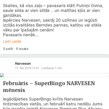
Skaties, kā viss zaļo – pavasaris klāt! Putniņi čivina, 
saule silda ar vien siltāk .. un maltītes kļūs ar vien 
gardākas. 

Iepērcies Narvesen, sakrāj 20 uzlīmes un iegūsti 
izcilās kvalitātes Berndes pannas, katliņu vai stikla 
vāku par īpašajām cenām!

Pavasaris nenāk...
Lasīt vairāk
3
patīk
·
5
iesaka
Narvesen
17. feb 2016 11:41
· Lasīšanai
1
min
Februāris – SuperBingo NARVESEN
mēnesis
Iegādājieties SuperBingo kvītis Narvesen 
tirdzniecības vietās, un februārī katru nedēļu Jums 
būs iespēja laimēt Narvesen Premium Plus dāvanu 