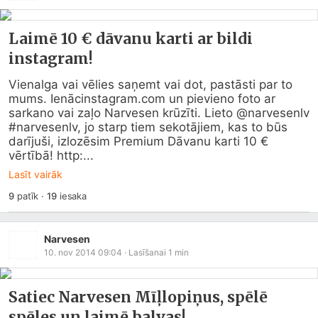
Laimē 10 € dāvanu karti ar bildi
instagram!
Vienalga vai vēlies saņemt vai dot, pastāsti par to 
mums. Ienā
cinstagram.com
 un pievieno foto ar 
sarkano vai zaļo Narvesen krūzīti. Lieto @narvesenlv 
#narvesenlv, jo starp tiem sekotājiem, kas to būs 
darījuši, izlozēsim Premium Dāvanu karti 10 € 
vērtībā! http:...
Lasīt vairāk
9
patīk
·
19
iesaka
Narvesen
10. nov 2014 09:04
· Lasīšanai
1
min
Satiec Narvesen Mīļlopiņus, spēlē
spēles un laimē balvas!