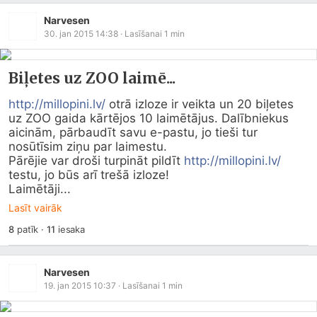
Narvesen
30. jan 2015 14:38
· Lasīšanai
1
min
Biļetes uz ZOO laimē...
http://millopini.lv/
 otrā izloze ir veikta un 20 biļetes 
uz ZOO gaida kārtējos 10 laimētājus. Dalībniekus 
aicinām, pārbaudīt savu e-pastu, jo tieši tur 
nosūtīsim ziņu par laimestu.

Pārējie var droši turpināt pildīt 
http://millopini.lv/
testu, jo būs arī trešā izloze!

Laimētāji...
Lasīt vairāk
8
patīk
·
11
iesaka
Narvesen
19. jan 2015 10:37
· Lasīšanai
1
min