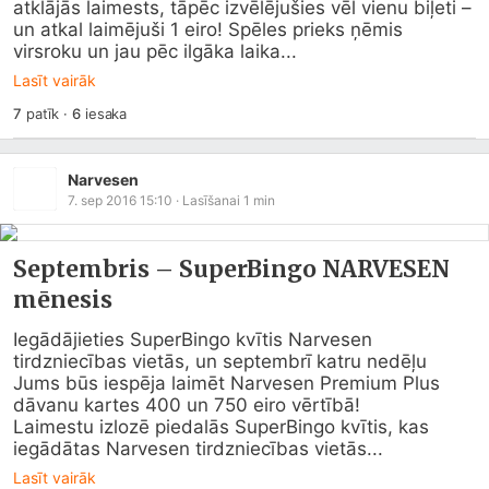
atklājās laimests, tāpēc izvēlējušies vēl vienu biļeti – 
un atkal laimējuši 1 eiro! Spēles prieks ņēmis 
virsroku un jau pēc ilgāka laika...
Lasīt vairāk
7
patīk
·
6
iesaka
Narvesen
7. sep 2016 15:10
· Lasīšanai
1
min
Septembris – SuperBingo NARVESEN
mēnesis
Iegādājieties SuperBingo kvītis Narvesen 
tirdzniecības vietās, un septembrī katru nedēļu 
Jums būs iespēja laimēt Narvesen Premium Plus 
dāvanu kartes 400 un 750 eiro vērtībā!

Laimestu izlozē piedalās SuperBingo kvītis, kas 
iegādātas Narvesen tirdzniecības vietās...
Lasīt vairāk