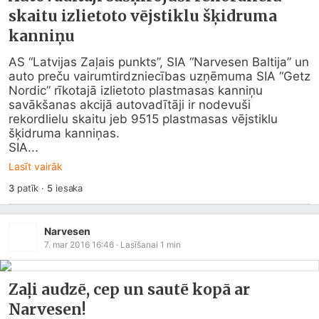
skaitu izlietoto vējstiklu šķidruma
kanniņu
AS “Latvijas Zaļais punkts”, SIA “Narvesen Baltija” un 
auto preču vairumtirdzniecības uzņēmuma SIA “Getz 
Nordic” rīkotajā izlietoto plastmasas kanniņu 
savākšanas akcijā autovadītāji ir nodevuši 
rekordlielu skaitu jeb 9515 plastmasas vējstiklu 
šķidruma kanniņas.

SIA...
Lasīt vairāk
3
patīk
·
5
iesaka
Narvesen
7. mar 2016 16:46
· Lasīšanai
1
min
Zaļi audzē, cep un sautē kopā ar
Narvesen!