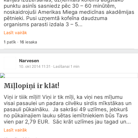
punktu asinīs sasniedz pēc 30 – 60 minūtēm, 
noskaidrojuši Amerikas Miega medicīnas akadēmijas 
pētnieki. Pusi uzņemtā kofeīna daudzuma 
organisms parasti izdala 3 – 5...
Lasīt vairāk
1
patīk
·
16
iesaka
Narvesen
10. okt 2014 11:31
· Lasīšanai
1
min
Mīļlopiņi ir klāt!
Viņi ir tiiik mīļi!! Viņi ir tik mīļi, ka viņi nes mīļumu 
visai pasaulei un padara cilvēku sirdis mīkstākas un 
pasauli pūkaināku.  Ja sakrāsi 49 uzlīmes, jebkurš 
no pūkainajiem lauku sētas iemītniekiem būs Tavs 
vien par 2,79 EUR.  Sāc krāt uzlīmes jau tagad un...
Lasīt vairāk