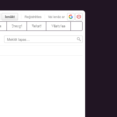
Ienākt
Reģistrēties
Vai ienāc ar
a
Draugi
Raksti
Vēstules