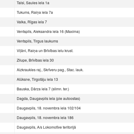
Talsi, Saules iela 1a
Tukums, Raiņa iela 7a
Valka, Rīgas iela 7
Ventspils, Aleksandra iela 16 (Maxima)
Ventspils, Tirgus laukums
Viļāni, Raiņa un Brīvības ielu krust.
Zilupe, Brīvības iela 30
Aizkraukles raj., Skrīveru pag., Stac. lauk.
Alūksne, Tirgotāju iela 13
Bauska, Dārza iela 7 (slimn. ter.)
Dagda, Daugavpils iela (pie autoostas)
Daugavpils, 18. novembra iela 102/104
Daugavpils, 18. novembra iela 186
Daugavpils, A/s Lokomotīve teritorijā