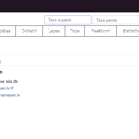
pēles
D-biedri
Lapas
Tops
Pasākumi
Statistik
i
n
es iela 2b
sen.lv
narvesen.lv