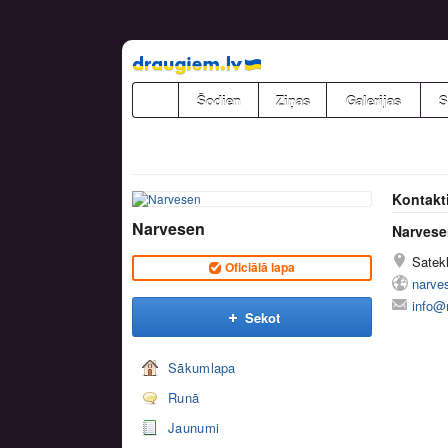
Pāriet
uz
saturu
Šodien
Ziņas
Galerijas
S
Kontakt
Narvesen
Narvese
Satekl
Oficiālā lapa
narve
info@
Sekot
Sākumlapa
Runā
Jaunumi