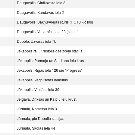
Daugavpils, Cialkovska iela 3
Daugavpils, Kandavas iela 2
Daugavpils, Sakņu/Alejas stūris (HOTS kiosks)
Daugavpils, Vasarnīcu iela 20 (slimn.)
Dobele, Uzvaras iela 7b
Jēkabpils raj., Krustpils dzelzceļa stacija
Jēkabpils, Pormaļa un Stadiona ielu krust.
Jēkabpils, Rīgas iela 126 pie "Progress"
Jēkabpils, Vecpilsētas laukums
Jēkabpils, Viesītes iela 39
Jelgava, Driksas un Katoļu ielu krust.
Jūrmala, Nometņu iela 3
Jūrmala, pie Dubultu stacijas
Jūrmala, Skolas iela 44