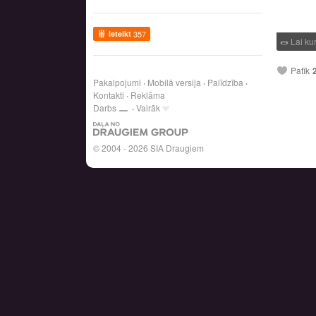
Ieteikt
357
🌭
Lai ku
Patīk
Pakalpojumi
Mobilā versija
Palīdzība
Kontakti
Reklāma
Darbs
Vairāk
© 2004 - 2026 SIA Draugiem