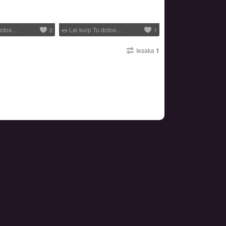
dotos…
🌭
Lai kurp Tu dotos…
2
1
Iesaka
1