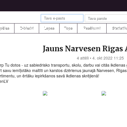
pēles
D-biedri
Lapas
Tops
Pasākumi
Statistik
Jauns Narvesen Rīgas 
4 attēli • 4. okt 2022 11:25
rp Tu dotos - uz sabiedrisko transportu, skolu, darbu vai citās ikdienas 
rt savu iemīļotāko maltīti un karstos dzērienus jaunajā Narvesen, Rīga
rtimentu, un ērtāku iepirkšanos savā ikdienas skrējienā!
enLV