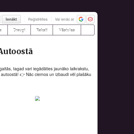
Ienākt
Reģistrēties
Vai ienāc ar
a
Draugi
Raksti
Vēstules
Autoostā
gaitās, tagad vari iegādāties jaunāko laikrakstu,
s autoostā! 👉 Nāc ciemos un izbaudi vēl plašāku