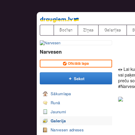
Pāriet
uz
saturu
Šodien
Ziņas
Galerijas
S
Narvesen
Oficiālā lapa
🌭 Lai ku
vai paķe
Sekot
preču so
#Narves
Sākumlapa
Runā
Jaunumi
Galerija
Narvesen adreses