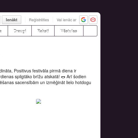
Ienākt
Reģistrēties
Vai ienāc ar
a
Draugi
Raksti
Vēstules
2
ināta, Positivus festivāla pirmā diena ir
ardienas spilgtāko brīžu atskatā! 🌭 Arī šodien
 ēšanas sacensībām un izmēģināt lielo hotdogu