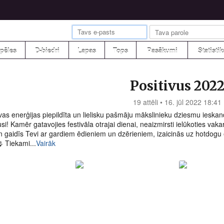
pēles
D-biedri
Lapas
Tops
Pasākumi
Statistik
Positivus 202
19 attēli • 16. jūl 2022 18:41
vas enerģijas piepildīta un lielisku pašmāju mākslinieku dziesmu ieskand
si! Kamēr gatavojies festivāla otrajai dienai, neaizmirsti ielūkoties vak
 gaidīs Tevi ar gardiem ēdieniem un dzērieniem, izaicinās uz hotdogu
🎤 Tiekami...
Vairāk