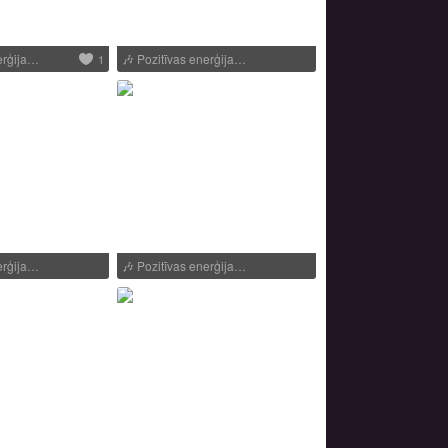
erģija…
🎶
Pozitīvas enerģija…
1
erģija…
🎶
Pozitīvas enerģija…