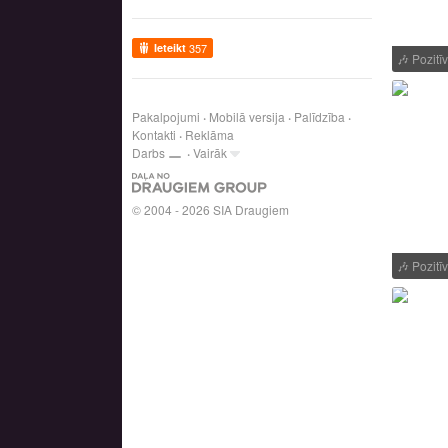
Ieteikt
357
🎶
Pozitī
Pakalpojumi
Mobilā versija
Palīdzība
Kontakti
Reklāma
Darbs
Vairāk
© 2004 - 2026 SIA Draugiem
🎶
Pozitī