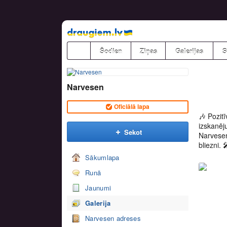
Pāriet
uz
saturu
Šodien
Ziņas
Galerijas
S
Narvesen
Oficiālā lapa
🎶 Pozitī
izskanēju
Sekot
Narvesen
bliezni. 
Sākumlapa
Runā
Jaunumi
Galerija
Narvesen adreses