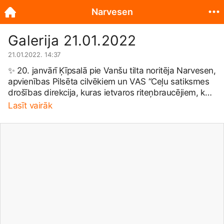
Narvesen
Galerija 21.01.2022
21.01.2022. 14:37
✨ 20. janvārī Ķīpsalā pie Vanšu tilta noritēja Narvesen,
apvienības Pilsēta cilvēkiem un VAS “Ceļu satiksmes
drošības direkcija, kuras ietvaros riteņbraucējiem, kas
nebija aprīkojuši savus velosipēdus ar atstarojošajiem
Lasīt vairāk
elementiem, dāvinājām velolukturīšus, kā arī
Narvesen karsto dzērienu kuponus. 🚴‍♀ Akcijas mērķis
bija vērst mazāk aizsargāto ceļu satiksmes dalībnieku
– velosipēdistu – uzmanību uz nepieciešamību,
piedaloties satiksmē, it īpaši gada tumšajā laikā,
aprīkot savus spēkratus ar gaismu atstarojošiem
elementiem un apgaismojuma lampiņām. Tagad pa
Rīgas ielām varēs droši pārvietoties vēl vairāk
velosipēdistu. 🌟 Būsim atbildīgi un lietosim
atstarotājus, lai esam vienmēr pamanāmi uz ceļa,