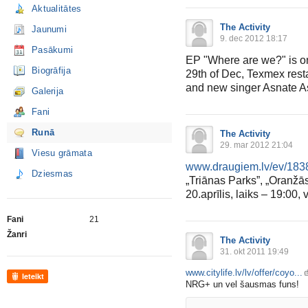
Aktualitātes
The Activity
Jaunumi
9. dec 2012 18:17
Pasākumi
EP "Where are we?" is on
Biogrāfija
29th of Dec, Texmex rest
and new singer Asnate A
Galerija
Fani
Runā
The Activity
29. mar 2012 21:04
Viesu grāmata
www.draugiem.lv/ev/183
Dziesmas
„Triānas Parks”, „Oranž
20.aprīlis, laiks – 19:00, 
Fani
21
Žanri
The Activity
31. okt 2011 19:49
www.citylife.lv/lv/offer/coyo...
Ieteikt
NRG+ un vel šausmas funs!