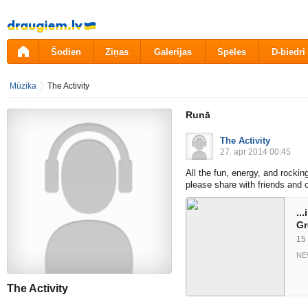
Pāriet
uz
saturu
Šodien
Ziņas
Galerijas
Spēles
D-biedri
Mūzika
The Activity
Runā
The Activity
27. apr 2014 00:45
All the fun, energy, and rocki
please share with friends and o
..
Gr
15
NE
The Activity