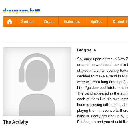
Pāriet
uz
saturu
Šodien
Ziņas
Galerijas
Spēles
D-biedri
Biogrāfija
So, once upon a time in New Z
around the world and came to t
stayed in a small country town
decided to make a band in Rūj
were written a long time ago(
http://goldenseed.fotofrancis.lv
The band appeared in the summ
each of them like his own instr
band is playing different kind
playng them in councerts there
band is slowly growing up by wr
The Activity
Rūjiena, so and you should like