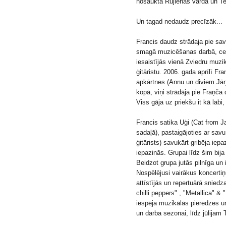
nosaukta Rūjienas vārdā un Tev
Un tagad nedaudz precīzāk...
Francis daudz strādaja pie sa
smagā muzicēšanas darbā, ceļoš
iesaistījās vienā Zviedru muzi
ģitāristu. 2006. gada aprīlī F
apkārtnes (Annu un diviem Jāņi
kopā, viņi strādāja pie Fraņča
Viss gāja uz priekšu it kā labi,
Francis satika Uģi (Cat from 
sadaļā), pastaigājoties ar savu
ģitārists) savukārt gribēja iepa
iepazinās. Grupai līdz šim bija 
Beidzot grupa jutās pilnīga un
Nospēlējusi vairākus koncertiņ
attīstījās un repertuārā snie
chilli peppers" , "Metallica" &
iespēja muzikālās pieredzes u
un darba sezonai, līdz jūlijam 