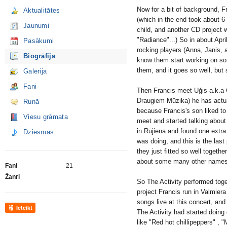
Now for a bit of background, F
Aktualitātes
(which in the end took about 6 
Jaunumi
child, and another CD project 
"Radiance"...) So in about Apri
Pasākumi
rocking players (Anna, Janis, 
Biogrāfija
know them start working on son
them, and it goes so well, but 
Galerija
Fani
Then Francis meet Uģis a.k.a 
Draugiem Mūzika) he has actual
Runā
because Francis's son liked to 
Viesu grāmata
meet and started talking about 
in Rūjiena and found one extra
Dziesmas
was doing, and this is the last
they just fitted so well toget
about some many other names a
Fani
21
Žanri
So The Activity performed toget
project Francis run in Valmiera
songs live at this concert, an
Ieteikt
The Activity had started doing
like "Red hot chillipeppers" , 