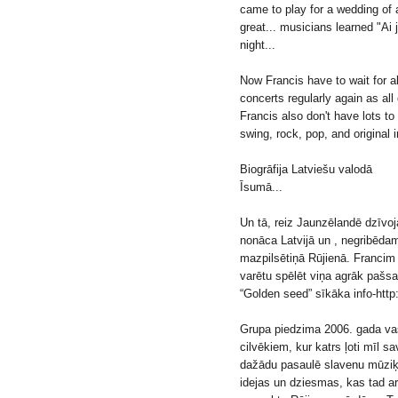
came to play for a wedding of 
great... musicians learned "Ai 
night...
Now Francis have to wait for a
concerts regularly again as al
Francis also don't have lots to
swing, rock, pop, and original 
Biogrāfija Latviešu valodā
Īsumā...
Un tā, reiz Jaunzēlandē dzīvoj
nonāca Latvijā un , negribēdam
mazpilsētiņā Rūjienā. Francim 
varētu spēlēt viņa agrāk pašsa
“Golden seed” sīkāka info-http:
Grupa piedzima 2006. gada va
cilvēkiem, kur katrs ļoti mīl
dažādu pasaulē slavenu mūziķ
idejas un dziesmas, kas tad ar