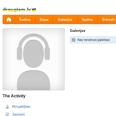
Pāriet
uz
saturu
Šodien
Ziņas
Galerijas
Spēles
D-biedri
Galerijas
Nav nevienas galerijas
The Activity
Aktualitātes
Jaunumi