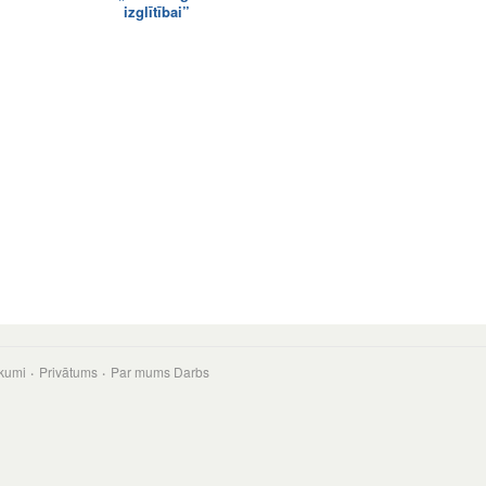
izglītībai”
kumi
Privātums
Par mums
Darbs