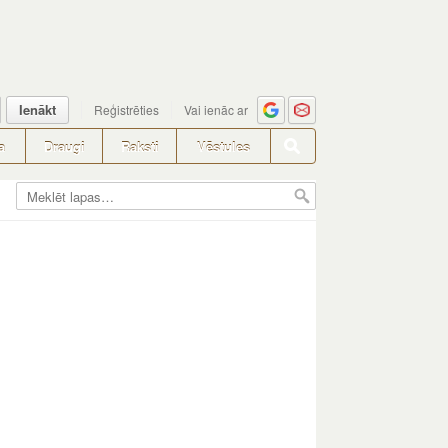
Ienākt
Reģistrēties
Vai ienāc ar
a
Draugi
Raksti
Vēstules