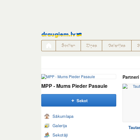
Pāriet
uz
saturu
Šodien
Ziņas
Galerijas
S
Partneri
MPP - Mums Pieder Pasaule
Sekot
Sākumlapa
Galerija
Tauta
Sekotāji