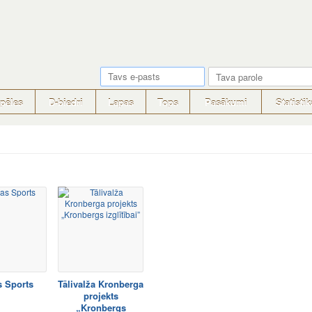
pēles
D-biedri
Lapas
Tops
Pasākumi
Statistik
s Sports
Tālivalža Kronberga
projekts
„Kronbergs