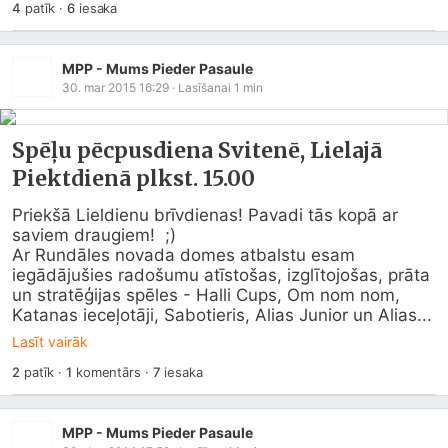
4
patīk
·
6
iesaka
MPP - Mums Pieder Pasaule
30. mar 2015 16:29
· Lasīšanai
1
min
Spēļu pēcpusdiena Svitenē, Lielajā
Piektdienā plkst. 15.00
Priekšā Lieldienu brīvdienas! Pavadi tās kopā ar 
saviem draugiem!  ;) 

Ar Rundāles novada domes atbalstu esam 
iegādājušies radošumu atīstošas, izglītojošas, prāta 
un stratēģijas spēles - Halli Cups, Om nom nom, 
Katanas ieceļotāji, Sabotieris, Alias Junior un Alias...
Lasīt vairāk
2
patīk
·
1
komentārs
·
7
iesaka
MPP - Mums Pieder Pasaule