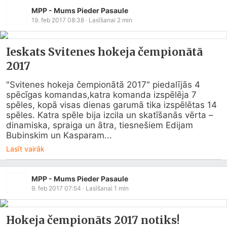
MPP - Mums Pieder Pasaule
19. feb 2017 08:38
· Lasīšanai
2
min
Ieskats Svitenes hokeja čempionātā
2017
"Svitenes hokeja čempionātā 2017" piedalījās 4 
spēcīgas komandas,katra komanda izspēlēja 7 
spēles, kopā visas dienas garumā tika izspēlētas 14 
spēles. Katra spēle bija izcila un skatīšanās vērta – 
dinamiska, spraiga un ātra, tiesnešiem Edijam 
Bubinskim un Kasparam...
Lasīt vairāk
MPP - Mums Pieder Pasaule
9. feb 2017 07:54
· Lasīšanai
1
min
Hokeja čempionāts 2017 notiks!