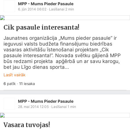
MPP - Mums Pieder Pasaule
6. jūn 2014 06:02
· Lasīšanai
2
min
Cik pasaule interesanta!
Jaunatnes organizācija „Mums pieder pasaule” ir 
ieguvusi valsts budžeta finansējumu biedrības 
vasaras aktivitāšu īstenošanai projektam „Cik 
pasaule interesanta!”. Novada svētku gājienā MPP 
būs redzami projekta  apģērbā un ar savu karogu, 
bet jau Līgo dienas sporta...
Lasīt vairāk
6
patīk
·
11
iesaka
MPP - Mums Pieder Pasaule
28. mai 2014 12:05
· Lasīšanai
1
min
Vasara tuvojas!