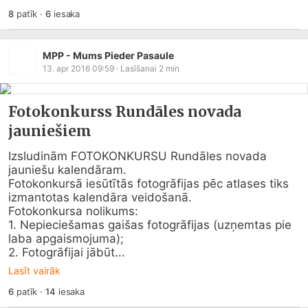
8
patīk
·
6
iesaka
MPP - Mums Pieder Pasaule
13. apr 2016 09:59
· Lasīšanai
2
min
Fotokonkurss Rundāles novada
jauniešiem
Izsludinām FOTOKONKURSU Rundāles novada 
jauniešu kalendāram.

Fotokonkursā iesūtītās fotogrāfijas pēc atlases tiks 
izmantotas kalendāra veidošanā.

Fotokonkursa nolikums:

1. Nepieciešamas gaišas fotogrāfijas (uzņemtas pie 
laba apgaismojuma);

2. Fotogrāfijai jābūt...
Lasīt vairāk
6
patīk
·
14
iesaka