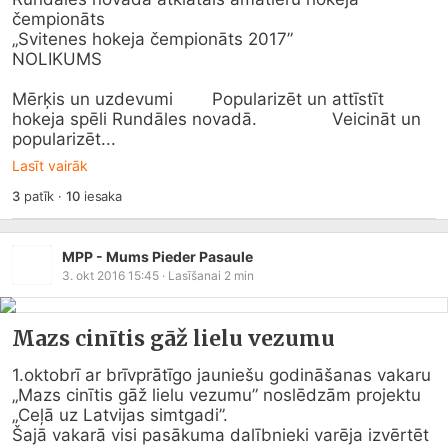
čempionāts

„Svitenes hokeja čempionāts 2017”

NOLIKUMS

Mērķis un uzdevumi  	Popularizēt un attīstīt 
hokeja spēli Rundāles novadā. 		Veicināt un 
popularizēt...
Lasīt vairāk
3
patīk
·
10
iesaka
MPP - Mums Pieder Pasaule
3. okt 2016 15:45
· Lasīšanai
2
min
Mazs cinītis gāž lielu vezumu
1.oktobrī ar brīvprātīgo jauniešu godināšanas vakaru 
„Mazs cinītis gāž lielu vezumu” noslēdzām projektu 
„Ceļā uz Latvijas simtgadi”.

Šajā vakarā visi pasākuma dalībnieki varēja izvērtēt 