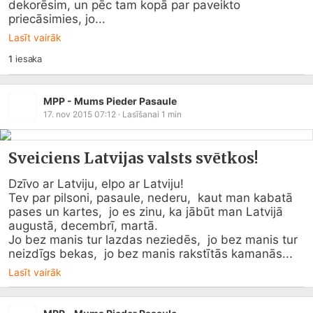
dekorēsim, un pēc tam kopā par paveikto 
priecāsimies, jo...
Lasīt vairāk
1
iesaka
MPP - Mums Pieder Pasaule
17. nov 2015 07:12
· Lasīšanai
1
min
Sveiciens Latvijas valsts svētkos!
Dzīvo ar Latviju, elpo ar Latviju!

Tev par pilsoni, pasaule, nederu,  kaut man kabatā 
pases un kartes,  jo es zinu, ka jābūt man Latvijā  
augustā, decembrī, martā.

Jo bez manis tur lazdas neziedēs,  jo bez manis tur 
neizdīgs bekas,  jo bez manis rakstītās kamanās...
Lasīt vairāk