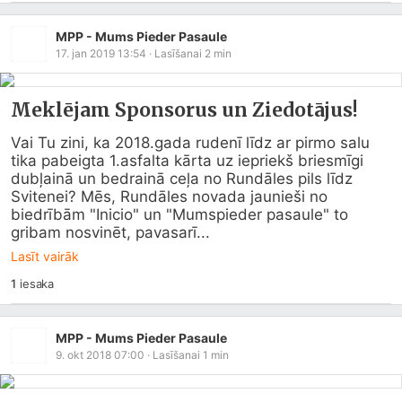
MPP - Mums Pieder Pasaule
17. jan 2019 13:54
· Lasīšanai
2
min
Meklējam Sponsorus un Ziedotājus!
Vai Tu zini, ka 2018.gada rudenī līdz ar pirmo salu 
tika pabeigta 1.asfalta kārta uz iepriekš briesmīgi 
dubļainā un bedrainā ceļa no Rundāles pils līdz 
Svitenei? Mēs, Rundāles novada jaunieši no 
biedrībām "Inicio" un "Mumspieder pasaule" to 
gribam nosvinēt, pavasarī...
Lasīt vairāk
1
iesaka
MPP - Mums Pieder Pasaule
9. okt 2018 07:00
· Lasīšanai
1
min