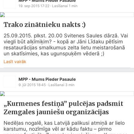
MPP - Mums Pieder Pasaule
19. sep 2015 17:22
· Lasīšanai
1
min
Trako zinātnieku nakts :)
25.09.2015. plkst. 20.00 Svitenes Saules dārzā. Vai 
viegli būt alķīmiķim? - kopā ar Jāni Līdaku pētīsim 
resataurācijas smalkumus zelta lietu meistarošanā 
un skatīsimies, kas ugunspuķēm vēderā ;)
Lasīt vairāk
MPP - Mums Pieder Pasaule
9. jūl 2015 18:45
· Lasīšanai
3
min
„Kurmenes festiņā” pulcējas padsmit
Zemgales jauniešu organizācijas
Nedēļas nogalē, kas Latvijā palikusi atmiņā ar lielo 
karstumu, nozīmīga vēl ar kādu faktu – pirmo 