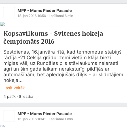
MPP - Mums Pieder Pasaule
18. jan 2016 19:50
· Lasīšanai
6
min
Kopsavilkums - Svitenes hokeja
čempionāts 2016
Sestdienas, 16.janvāra rītā, kad termometra stabiņš 
rādīja -21 Celsija grādu, zemi vietām klāja biezi 
miglas vāli, uz Rundāles pils stāvlaukums neierasti 
agri un šim gada laikam neraksturīgi pildījās ar 
automašīnām, bet apledojušais dīķis – ar slidotājiem 
hokeja...
Lasīt vairāk
4
patīk
·
8
iesaka
MPP - Mums Pieder Pasaule
16. jan 2016 16:42
· Lasīšanai
1
min