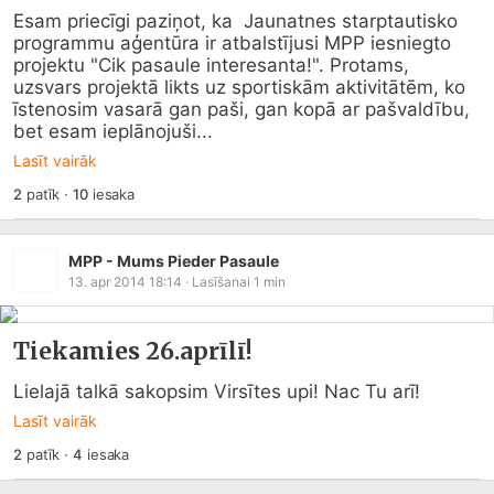
Esam priecīgi paziņot, ka  Jaunatnes starptautisko 
programmu aģentūra ir atbalstījusi MPP iesniegto 
projektu "Cik pasaule interesanta!". Protams, 
uzsvars projektā likts uz sportiskām aktivitātēm, ko 
īstenosim vasarā gan paši, gan kopā ar pašvaldību, 
bet esam ieplānojuši...
Lasīt vairāk
2
patīk
·
10
iesaka
MPP - Mums Pieder Pasaule
13. apr 2014 18:14
· Lasīšanai
1
min
Tiekamies 26.aprīlī!
Lielajā talkā sakopsim Virsītes upi! Nac Tu arī!
Lasīt vairāk
2
patīk
·
4
iesaka