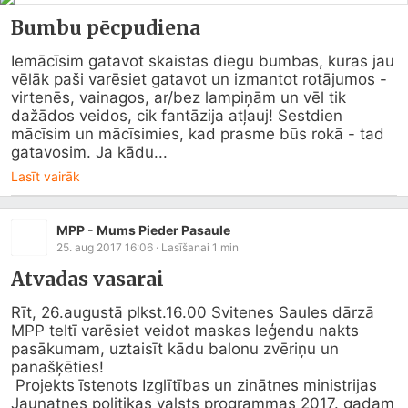
Bumbu pēcpudiena
Iemācīsim gatavot skaistas diegu bumbas, kuras jau 
vēlāk paši varēsiet gatavot un izmantot rotājumos - 
virtenēs, vainagos, ar/bez lampiņām un vēl tik 
dažādos veidos, cik fantāzija atļauj! Sestdien 
mācīsim un mācīsimies, kad prasme būs rokā - tad 
gatavosim. Ja kādu...
Lasīt vairāk
MPP - Mums Pieder Pasaule
25. aug 2017 16:06
· Lasīšanai
1
min
Atvadas vasarai
Rīt, 26.augustā plkst.16.00 Svitenes Saules dārzā 
MPP teltī varēsiet veidot maskas leģendu nakts 
pasākumam, uztaisīt kādu balonu zvēriņu un 
panašķēties!

 Projekts īstenots Izglītības un zinātnes ministrijas 
Jaunatnes politikas valsts programmas 2017. gadam 