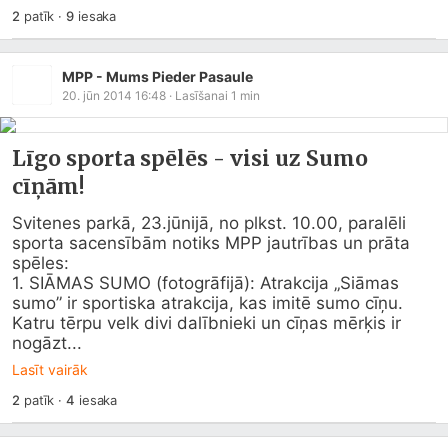
2
patīk
·
9
iesaka
MPP - Mums Pieder Pasaule
20. jūn 2014 16:48
· Lasīšanai
1
min
Līgo sporta spēlēs - visi uz Sumo
cīņām!
Svitenes parkā, 23.jūnijā, no plkst. 10.00, paralēli 
sporta sacensībām notiks MPP jautrības un prāta 
spēles:

1. SIĀMAS SUMO (fotogrāfijā): Atrakcija „Siāmas 
sumo” ir sportiska atrakcija, kas imitē sumo cīņu. 
Katru tērpu velk divi dalībnieki un cīņas mērķis ir 
nogāzt...
Lasīt vairāk
2
patīk
·
4
iesaka