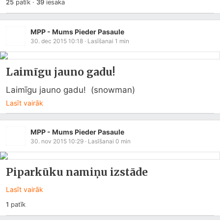
25
patīk
·
39
iesaka
MPP - Mums Pieder Pasaule
30. dec 2015 10:18
· Lasīšanai
1
min
Laimīgu jauno gadu!
Laimīgu jauno gadu!  (snowman)
Lasīt vairāk
MPP - Mums Pieder Pasaule
30. nov 2015 10:29
· Lasīšanai
0
min
Piparkūku namiņu izstāde
Lasīt vairāk
1
patīk