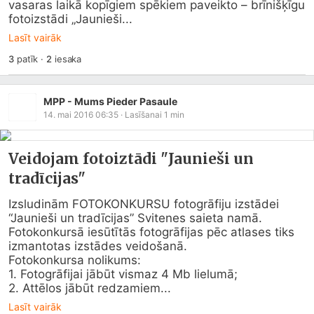
vasaras laikā kopīgiem spēkiem paveikto – brīnišķīgu 
fotoizstādi „Jaunieši...
Lasīt vairāk
3
patīk
·
2
iesaka
MPP - Mums Pieder Pasaule
14. mai 2016 06:35
· Lasīšanai
1
min
Veidojam fotoiztādi "Jaunieši un
tradīcijas"
Izsludinām FOTOKONKURSU fotogrāfiju izstādei 
“Jaunieši un tradīcijas” Svitenes saieta namā.

Fotokonkursā iesūtītās fotogrāfijas pēc atlases tiks 
izmantotas izstādes veidošanā.

Fotokonkursa nolikums:

1. Fotogrāfijai jābūt vismaz 4 Mb lielumā;

2. Attēlos jābūt redzamiem...
Lasīt vairāk