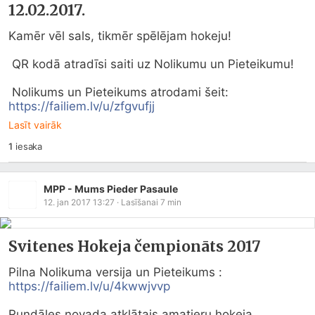
12.02.2017.
Kamēr vēl sals, tikmēr spēlējam hokeju!

 QR kodā atradīsi saiti uz Nolikumu un Pieteikumu!

 Nolikums un Pieteikums atrodami šeit: 
https://failiem.lv/u/zfgvufjj
Lasīt vairāk
1
iesaka
MPP - Mums Pieder Pasaule
12. jan 2017 13:27
· Lasīšanai
7
min
Svitenes Hokeja čempionāts 2017
Pilna Nolikuma versija un Pieteikums : 
https://failiem.lv/u/4kwwjvvp
Rundāles novada atklātais amatieru hokeja 