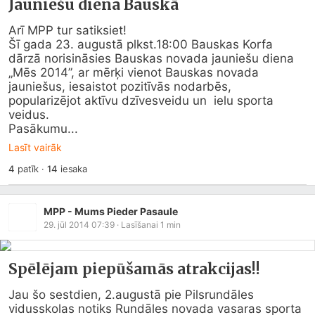
Jauniešu diena Bauskā
Arī MPP tur satiksiet!

Šī gada 23. augustā plkst.18:00 Bauskas Korfa 
dārzā norisināsies Bauskas novada jauniešu diena 
„Mēs 2014”, ar mērķi vienot Bauskas novada 
jauniešus, iesaistot pozitīvās nodarbēs, 
popularizējot aktīvu dzīvesveidu un  ielu sporta 
veidus.

Pasākumu...
Lasīt vairāk
4
patīk
·
14
iesaka
MPP - Mums Pieder Pasaule
29. jūl 2014 07:39
· Lasīšanai
1
min
Spēlējam piepūšamās atrakcijas!!
Jau šo sestdien, 2.augustā pie Pilsrundāles 
vidusskolas notiks Rundāles novada vasaras sporta 