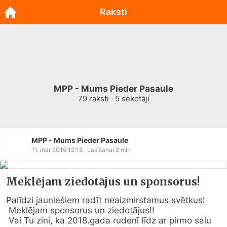
Raksti
MPP - Mums Pieder Pasaule
79
raksti ·
5
sekotāji
MPP - Mums Pieder Pasaule
11. mar 2019 12:18
· Lasīšanai
2
min
Meklējam ziedotājus un sponsorus!
Palīdzi jauniešiem radīt neaizmirstamus svētkus!

 Meklējam sponsorus un ziedotājus!!

 Vai Tu zini, ka 2018.gada rudenī līdz ar pirmo salu 