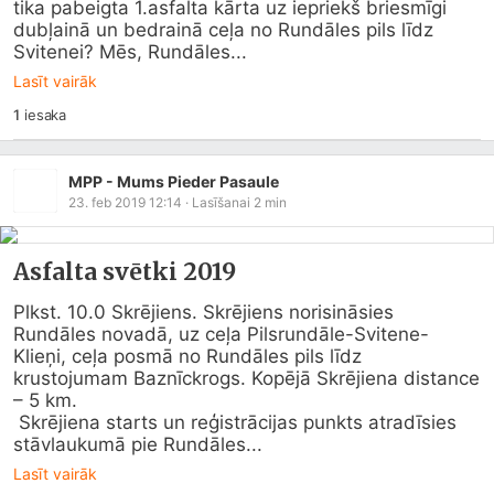
tika pabeigta 1.asfalta kārta uz iepriekš briesmīgi 
dubļainā un bedrainā ceļa no Rundāles pils līdz 
Svitenei? Mēs, Rundāles...
Lasīt vairāk
1
iesaka
MPP - Mums Pieder Pasaule
23. feb 2019 12:14
· Lasīšanai
2
min
Asfalta svētki 2019
Plkst. 10.0 Skrējiens. Skrējiens norisināsies 
Rundāles novadā, uz ceļa Pilsrundāle-Svitene-
Klieņi, ceļa posmā no Rundāles pils līdz 
krustojumam Baznīckrogs. Kopējā Skrējiena distance 
– 5 km.

 Skrējiena starts un reģistrācijas punkts atradīsies 
stāvlaukumā pie Rundāles...
Lasīt vairāk