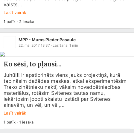
valsts...
Lasīt vairāk
1
patīk
·
2
iesaka
MPP - Mums Pieder Pasaule
22. mai 2017 18:37
· Lasīšanai
1
min
Ko sēsi, to pļausi...
Juhū!!! Ir apstiprināts viens jauks projektiņš, kurā 
tapināsim dažādas maskas, atkal eksperimentēsim 
Trako zinātnieku naktī, vāksim novadpētniecības 
materiālus, rotāsim Svitenes tautas namu, 
iekārtosim ļoooti skaistu izstādi par Svitenes 
ainavām, un vēl, un vēl,...
Lasīt vairāk
1
patīk
·
1
iesaka