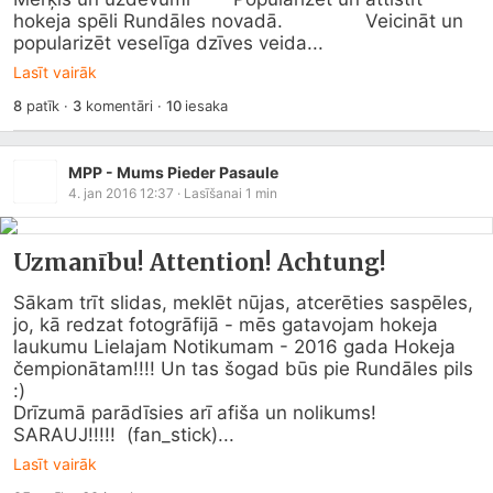
hokeja spēli Rundāles novadā. 		Veicināt un 
popularizēt veselīga dzīves veida...
Lasīt vairāk
8
patīk
·
3
komentāri
·
10
iesaka
MPP - Mums Pieder Pasaule
4. jan 2016 12:37
· Lasīšanai
1
min
Uzmanību! Attention! Achtung!
Sākam trīt slidas, meklēt nūjas, atcerēties saspēles, 
jo, kā redzat fotogrāfijā - mēs gatavojam hokeja 
laukumu Lielajam Notikumam - 2016 gada Hokeja 
čempionātam!!!! Un tas šogad būs pie Rundāles pils 
:)

Drīzumā parādīsies arī afiša un nolikums!

SARAUJ!!!!!  (fan_stick)...
Lasīt vairāk