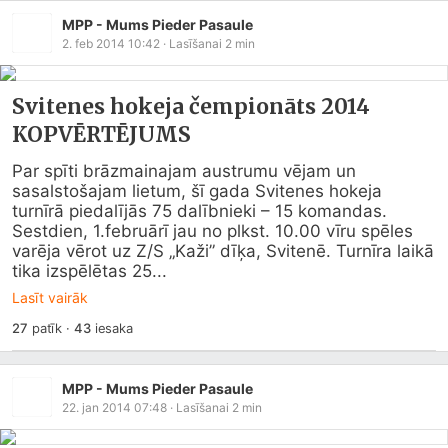
MPP - Mums Pieder Pasaule
2. feb 2014 10:42
· Lasīšanai
2
min
Svitenes hokeja čempionāts 2014
KOPVĒRTĒJUMS
Par spīti brāzmainajam austrumu vējam un 
sasalstošajam lietum, šī gada Svitenes hokeja 
turnīrā piedalījās 75 dalībnieki – 15 komandas.

Sestdien, 1.februārī jau no plkst. 10.00 vīru spēles 
varēja vērot uz Z/S „Kaži” dīķa, Svitenē. Turnīra laikā 
tika izspēlētas 25...
Lasīt vairāk
27
patīk
·
43
iesaka
MPP - Mums Pieder Pasaule
22. jan 2014 07:48
· Lasīšanai
2
min