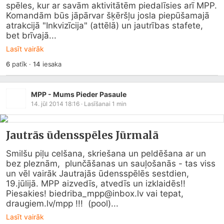
spēles, kur ar savām aktivitātēm piedalīsies arī MPP. 
Komandām būs jāpārvar šķēršļu josla piepūšamajā 
atrakcijā "Inkvizīcija" (attēlā) un jautrības stafete, 
bet brīvajā...
Lasīt vairāk
6
patīk
·
14
iesaka
MPP - Mums Pieder Pasaule
14. jūl 2014 18:16
· Lasīšanai
1
min
Jautrās ūdensspēles Jūrmalā
Smilšu piļu celšana, skriešana un peldēšana ar un 
bez pleznām,  plunčāšanas un sauļošanās - tas viss 
un vēl vairāk Jautrajās ūdensspēlēs sestdien, 
19.jūlijā. MPP aizvedīs, atvedīs un izklaidēs!! 
Piesakies! biedriba_mpp@
inbox.lv
 vai tepat, 
draugiem.lv/mpp
 !!!  (pool)...
Lasīt vairāk