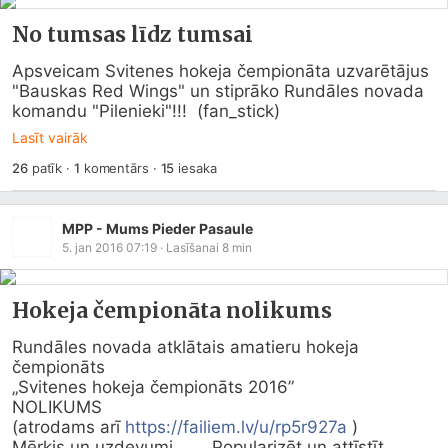
No tumsas līdz tumsai
Apsveicam Svitenes hokeja čempionāta uzvarētājus 
"Bauskas Red Wings" un stiprāko Rundāles novada 
komandu "Pilenieki"!!!  (fan_stick)
Lasīt vairāk
26
patīk
·
1
komentārs
·
15
iesaka
MPP - Mums Pieder Pasaule
5. jan 2016 07:19
· Lasīšanai
8
min
Hokeja čempionāta nolikums
Rundāles novada atklātais amatieru hokeja 
čempionāts

„Svitenes hokeja čempionāts 2016”

NOLIKUMS

(atrodams arī 
https://failiem.lv/u/rp5r927a
 )

Mērķis un uzdevumi  	Popularizēt un attīstīt 