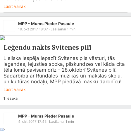
Lasīt vairāk
MPP - Mums Pieder Pasaule
19. okt 2017 18:07
· Lasīšanai
1
min
Leģendu nakts Svitenes pilī
Lieliska iespēja iepazīt Svitenes pils vēsturi, tās 
leģendas, iejusties spoka, pilskundzes vai kāda cita 
tēla lomā pavisam drīz - 28.oktobrī Svitenes pilī. 
Sadarbībā ar Rundāles mūzikas un mākslas skolu, 
un kultūras nodaļu, MPP piedāvā masku darbnīcu!
Lasīt vairāk
1
iesaka
MPP - Mums Pieder Pasaule
4. okt 2017 17:45
· Lasīšanai
1
min