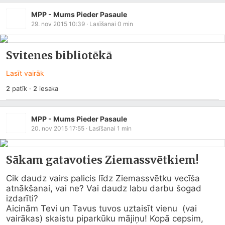
MPP - Mums Pieder Pasaule
29. nov 2015 10:39
· Lasīšanai
0
min
Svitenes bibliotēkā
Lasīt vairāk
2
patīk
·
2
iesaka
MPP - Mums Pieder Pasaule
20. nov 2015 17:55
· Lasīšanai
1
min
Sākam gatavoties Ziemassvētkiem!
Cik daudz vairs palicis līdz Ziemassvētku vecīša 
atnākšanai, vai ne? Vai daudz labu darbu šogad 
izdarīti?

Aicinām Tevi un Tavus tuvos uztaisīt vienu  (vai 
vairākas) skaistu piparkūku mājiņu! Kopā cepsim, 