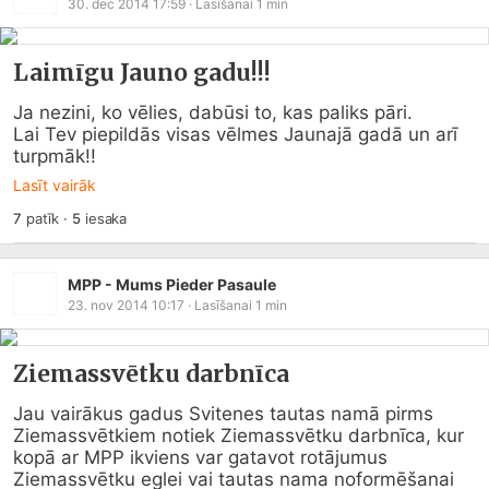
30. dec 2014 17:59
· Lasīšanai
1
min
Laimīgu Jauno gadu!!!
Ja nezini, ko vēlies, dabūsi to, kas paliks pāri.

Lai Tev piepildās visas vēlmes Jaunajā gadā un arī 
turpmāk!!
Lasīt vairāk
7
patīk
·
5
iesaka
MPP - Mums Pieder Pasaule
23. nov 2014 10:17
· Lasīšanai
1
min
Ziemassvētku darbnīca
Jau vairākus gadus Svitenes tautas namā pirms 
Ziemassvētkiem notiek Ziemassvētku darbnīca, kur 
kopā ar MPP ikviens var gatavot rotājumus 
Ziemassvētku eglei vai tautas nama noformēšanai 