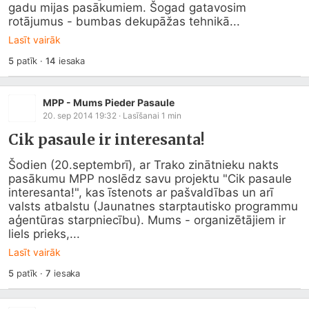
gadu mijas pasākumiem. Šogad gatavosim 
rotājumus - bumbas dekupāžas tehnikā...
Lasīt vairāk
5
patīk
·
14
iesaka
MPP - Mums Pieder Pasaule
20. sep 2014 19:32
· Lasīšanai
1
min
Cik pasaule ir interesanta!
Šodien (20.septembrī), ar Trako zinātnieku nakts 
pasākumu MPP noslēdz savu projektu "Cik pasaule 
interesanta!", kas īstenots ar pašvaldības un arī 
valsts atbalstu (Jaunatnes starptautisko programmu 
aģentūras starpniecību). Mums - organizētājiem ir 
liels prieks,...
Lasīt vairāk
5
patīk
·
7
iesaka