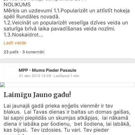
NOLIKUMS

Mērķis un uzdevumi 1.1.Popularizēt un attīstīt hokeja 
spēli Rundāles novadā.

1.2.Veicināt un popularizēt veselīga dzīves veida un 
saturīga brīvā laika pavadīšanas veida nozīmi.

1.3.Noskaidrot...
Lasīt vairāk
23
patīk
·
3
komentāri
MPP - Mums Pieder Pasaule
31. dec 2013 13:39
· Lasīšanai
1
min
Laimīgu Jauno gadu!
Lai jaunajā gadā prieka eņģelis vienmēr ir tev 
blakus.  Lai Tavas dienas ir baltas un domas gaišas,  
lai sapņi piepildās un skumjas atkāpjas,  lai nākamā 
diena ir labāka par šodienu,  bet šodiena, lai labākā, 
kas bijusi.  Tev izdosies. Tu vari. Tev pieder 