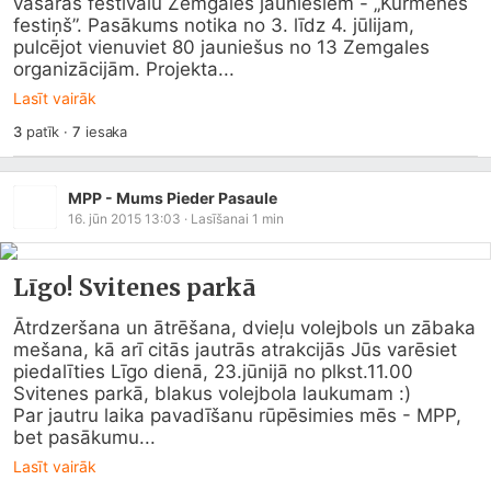
vasaras festivālu Zemgales jauniešiem - „Kurmenes 
festiņš”. Pasākums notika no 3. līdz 4. jūlijam, 
pulcējot vienuviet 80 jauniešus no 13 Zemgales 
organizācijām. Projekta...
Lasīt vairāk
3
patīk
·
7
iesaka
MPP - Mums Pieder Pasaule
16. jūn 2015 13:03
· Lasīšanai
1
min
Līgo! Svitenes parkā
Ātrdzeršana un ātrēšana, dvieļu volejbols un zābaka 
mešana, kā arī citās jautrās atrakcijās Jūs varēsiet 
piedalīties Līgo dienā, 23.jūnijā no plkst.11.00 
Svitenes parkā, blakus volejbola laukumam :)

Par jautru laika pavadīšanu rūpēsimies mēs - MPP, 
bet pasākumu...
Lasīt vairāk