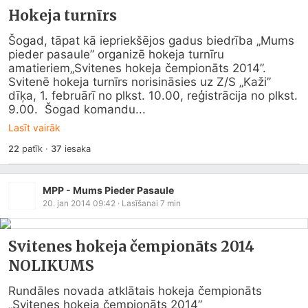
Hokeja turnīrs
Šogad, tāpat kā iepriekšējos gadus biedrība „Mums 
pieder pasaule” organizē hokeja turnīru 
amatieriem„Svitenes hokeja čempionāts 2014”.  
Svitenē hokeja turnīrs norisināsies uz Z/S „Kaži” 
dīķa, 1. februārī no plkst. 10.00, reģistrācija no plkst. 
9.00.  Šogad komandu...
Lasīt vairāk
22
patīk
·
37
iesaka
MPP - Mums Pieder Pasaule
20. jan 2014 09:42
· Lasīšanai
7
min
Svitenes hokeja čempionāts 2014
NOLIKUMS
Rundāles novada atklātais hokeja čempionāts

„Svitenes hokeja čempionāts 2014”
