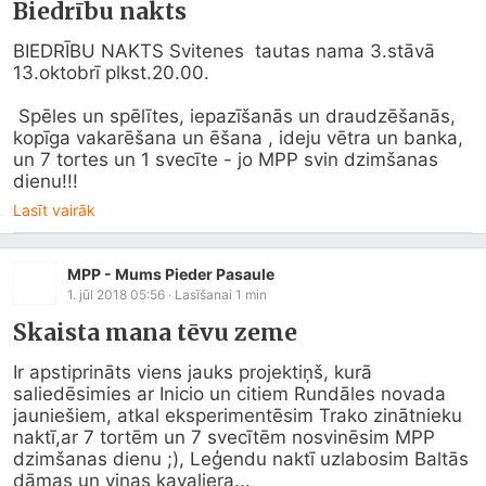
Biedrību nakts
BIEDRĪBU NAKTS Svitenes  tautas nama 
3.st
āvā 
13.oktobrī plkst.20.00.

 Spēles un spēlītes, iepazīšanās un draudzēšanās, 
kopīga vakarēšana un ēšana , ideju vētra un banka, 
un 7 tortes un 1 svecīte - jo MPP svin dzimšanas 
dienu!!!
Lasīt vairāk
MPP - Mums Pieder Pasaule
1. jūl 2018 05:56
· Lasīšanai
1
min
Skaista mana tēvu zeme
Ir apstiprināts viens jauks projektiņš, kurā 
saliedēsimies ar Inicio un citiem Rundāles novada 
jauniešiem, atkal eksperimentēsim Trako zinātnieku 
naktī,ar 7 tortēm un 7 svecītēm nosvinēsim MPP 
dzimšanas dienu ;), Leģendu naktī uzlabosim Baltās 
dāmas un viņas kavaliera...