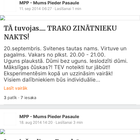
MPP - Mums Pieder Pasaule
11. sep 2014 06:27
· Lasīšanai
1
min
TĀ tuvojas..... TRAKO ZINĀTNIEKU
NAKTS!
20.septembris. Svitenes tautas nams. Virtuve un 
pagalms. Vakars no plkst. 20.00 - 21.00.

Uguns plaukstā. Dūmi bez uguns. Ieslodzīti dūmi. 
Mākslīgas čūskas?! TEV noteikti tur jābūt!! 
Eksperimentēsim kopā un uzzināsim vairāk!

Visiem dalībniekiem būs individuālie...
Lasīt vairāk
3
patīk
·
7
iesaka
MPP - Mums Pieder Pasaule
18. aug 2014 14:20
· Lasīšanai
3
min