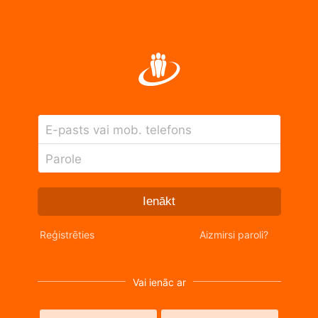
E-pasts vai mob. telefons
Parole
Ienākt
Reģistrēties
Aizmirsi paroli?
Vai ienāc ar