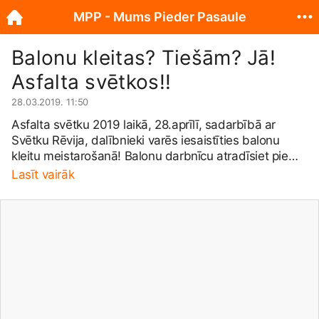
MPP - Mums Pieder Pasaule
Balonu kleitas? Tiešām? Jā!
Asfalta svētkos!!
28.03.2019. 11:50
Asfalta svētku 2019 laikā, 28.aprīlī, sadarbībā ar
Svētku Rēvija, dalībnieki varēs iesaistīties balonu
kleitu meistarošanā! Balonu darbnīcu atradīsiet pie
Svitenes Pils. Katrs Asfalta svētku dalībnieks,
Lasīt vairāk
piedaloties aktivitātēs un darbnīcās, saņems punktus
un sakrājot noteiktu punktu skaitu, piedalīsies loterijā.
Loterijas galveno balvu – koncerta apmeklējumu un
īpašo piedāvājumu Mazmežotnes muižas restorānā 2
personām - nodrošina Mazmežotnes muiža.