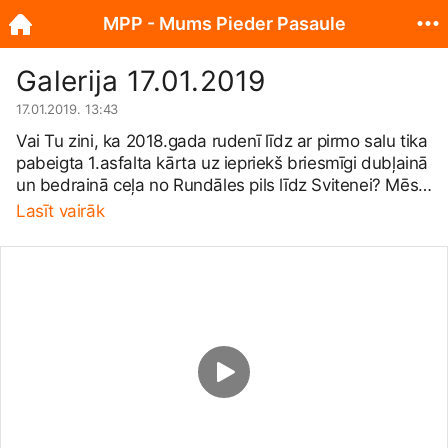
MPP - Mums Pieder Pasaule
Galerija 17.01.2019
17.01.2019. 13:43
Vai Tu zini, ka 2018.gada rudenī līdz ar pirmo salu tika
pabeigta 1.asfalta kārta uz iepriekš briesmīgi dubļainā
un bedrainā ceļa no Rundāles pils līdz Svitenei? Mēs,
Rundāles novada jaunieši no biedrībām
Lasīt vairāk
&quot;Inicio&quot; un &quot;Mumspieder
pasaule&quot; to gribam nosvinēt, pavasarī rīkojot
Asfalta svētkus VISIEM!! Palīdzi mums to izdarīt!