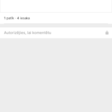
1
patīk
·
4
iesaka
Autorizējies, lai komentētu