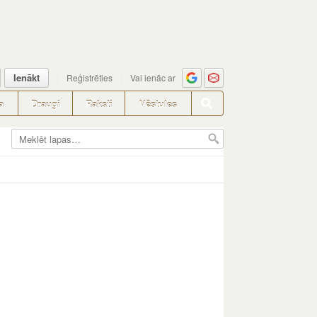
Ienākt
Reģistrēties
Vai ienāc ar
a
Draugi
Raksti
Vēstules