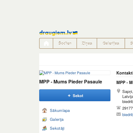
Pāriet
uz
saturu
Šodien
Ziņas
Galerijas
S
Kontakt
MPP - Mums Pieder Pasaule
MPP - M
Sapņi
Sekot
Latvij
biedr
29177
Sākumlapa
biedr
Galerija
Sekotāji