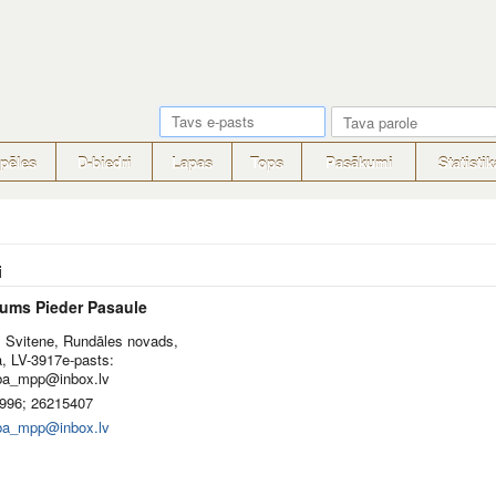
pēles
D-biedri
Lapas
Tops
Pasākumi
Statistik
i
ums Pieder Pasaule
, Svitene, Rundāles novads,
a, LV-3917e-pasts:
iba_mpp@inbox.lv
996; 26215407
iba_mpp@inbox.lv