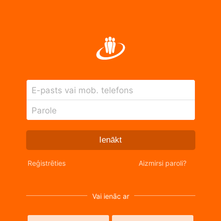
E-pasts vai mob. telefons
Parole
Ienākt
Reģistrēties
Aizmirsi paroli?
Vai ienāc ar