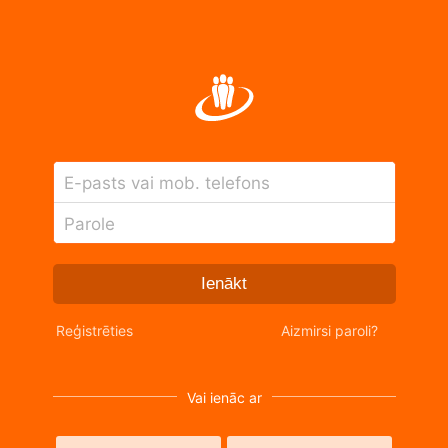
E-pasts vai mob. telefons
Parole
Ienākt
Reģistrēties
Aizmirsi paroli?
Vai ienāc ar