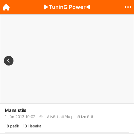
►TuninG Power◄
Mans stils
1. jūn 2013 19:07 · 
 · 
Atvērt attēlu pilnā izmērā
18
patīk
·
131
iesaka