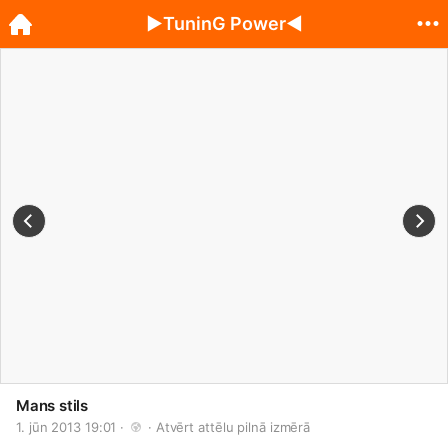
►TuninG Power◄
Mans stils
1. jūn 2013 19:01 · 
 · 
Atvērt attēlu pilnā izmērā