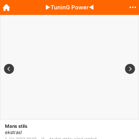
►TuninG Power◄
Mans stils
ekstras!