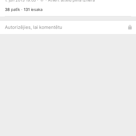
1. jūn 2013 19:03 · 
 · 
Atvērt attēlu pilnā izmērā
38
patīk
·
131
iesaka
Autorizējies, lai komentētu