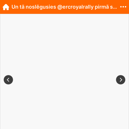
Un tā noslēgusies @ercroyalrally pirmā sacensīb...