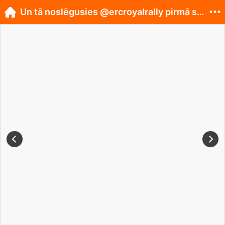
Un tā noslēgusies @ercroyalrally pirmā sacensīb...