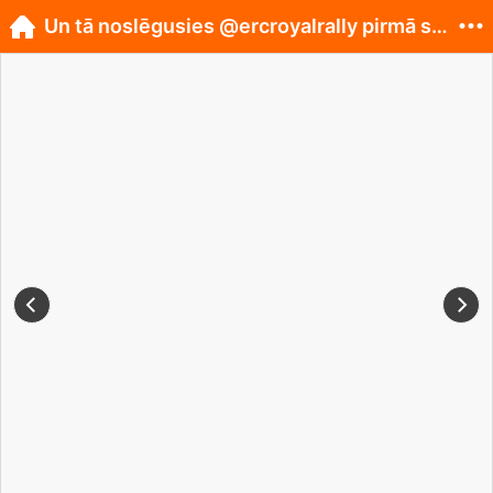
Un tā noslēgusies @ercroyalrally pirmā sacensīb...