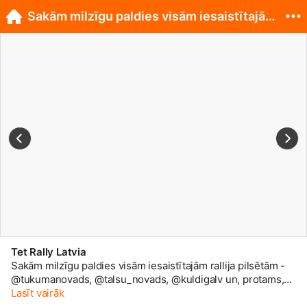
Sakām milzīgu paldies visām iesaistītajām ralli...
Tet Rally Latvia
Sakām milzīgu paldies visām iesaistītajām rallija pilsētām -
@tukumanovads, @talsu_novads, @kuldigalv un, protams,
rallija galvaspilsētai @liepajalv. Mums ir liels prieks, ka arī
Lasīt vairāk
šogad varējām pulcēt Eiropas labākos rallija braucējus