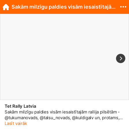
Sakām milzīgu paldies visām iesaistītajām ralli...
Tet Rally Latvia
Sakām milzīgu paldies visām iesaistītajām rallija pilsētām -
@tukumanovads, @talsu_novads, @kuldigalv un, protams,
rallija galvaspilsētai @liepajalv. Mums ir liels prieks, ka arī
Lasīt vairāk