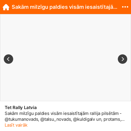
Sakām milzīgu paldies visām iesaistītajām ralli...
Tet Rally Latvia
Sakām milzīgu paldies visām iesaistītajām rallija pilsētām -
@tukumanovads, @talsu_novads, @kuldigalv un, protams,
rallija galvaspilsētai @liepajalv. Mums ir liels prieks, ka arī
Lasīt vairāk
šogad varējām pulcēt Eiropas labākos rallija braucējus