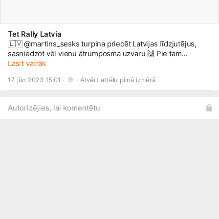
Tet Rally Latvia
🇱🇻 @martins_sesks turpina priecēt Latvijas līdzjutējus,
sasniedzot vēl vienu ātrumposma uzvaru 🙌 Pie tam
liepājnieks ir pārliecināts, ka savu sniegumu vēl iespējams
Lasīt vairāk
uzlabot 👀 Uz otro vietu pakāpies @haydenpaddon, kurš
17. jūn 2023 15:01 · 
 · 
Atvērt attēlu pilnā izmērā
tagad atpaliek 28,6 sekundes.
#TetRallyLiepāja
#FIAERC
Autorizējies, lai komentētu