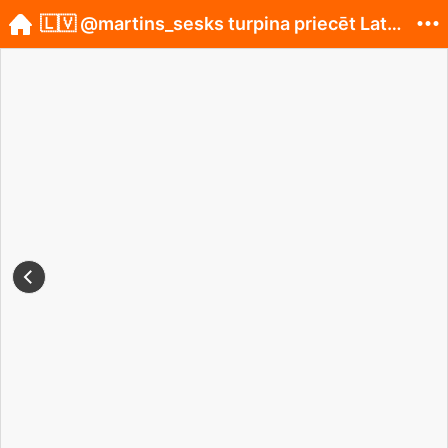
🇱🇻 @martins_sesks turpina priecēt Latvijas līdz...