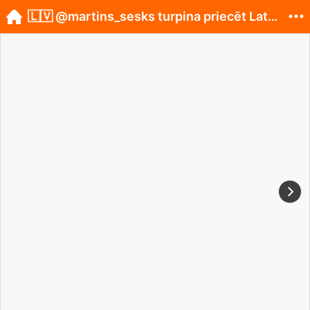
🇱🇻 @martins_sesks turpina priecēt Latvijas līdz...