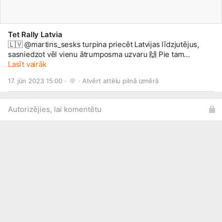
Tet Rally Latvia
🇱🇻 @martins_sesks turpina priecēt Latvijas līdzjutējus,
sasniedzot vēl vienu ātrumposma uzvaru 🙌 Pie tam
liepājnieks ir pārliecināts, ka savu sniegumu vēl iespējams
Lasīt vairāk
uzlabot 👀 Uz otro vietu pakāpies @haydenpaddon, kurš
17. jūn 2023 15:00 · 
 · 
Atvērt attēlu pilnā izmērā
tagad atpaliek 28,6 sekundes.
#TetRallyLiepāja
#FIAERC
Autorizējies, lai komentētu