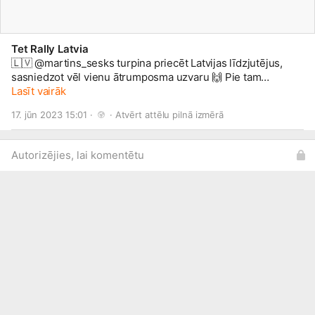
Tet Rally Latvia
🇱🇻 @martins_sesks turpina priecēt Latvijas līdzjutējus,
sasniedzot vēl vienu ātrumposma uzvaru 🙌 Pie tam
liepājnieks ir pārliecināts, ka savu sniegumu vēl iespējams
Lasīt vairāk
uzlabot 👀 Uz otro vietu pakāpies @haydenpaddon, kurš
17. jūn 2023 15:01 · 
 · 
Atvērt attēlu pilnā izmērā
tagad atpaliek 28,6 sekundes.
#TetRallyLiepāja
#FIAERC
Autorizējies, lai komentētu