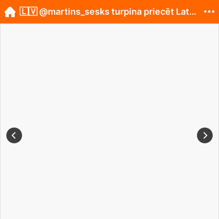
🇱🇻 @martins_sesks turpina priecēt Latvijas līdz...