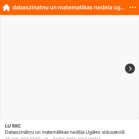
dabaszinatnu un matematikas nedela ugale
LU SIIC
Dabaszinātņu un matemātikas nedēļa Ugāles vidusskolā
25. feb 2011 07:50 · 
 · 
Atvērt attēlu pilnā izmērā