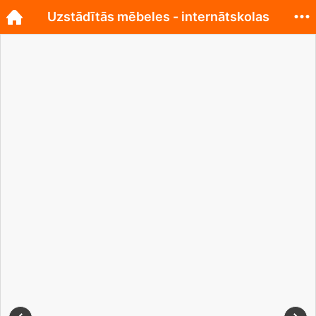
Uzstādītās mēbeles - internātskolas