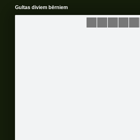
Gultas diviem bērniem
Pāriet
uz
saturu
Šodien
Ziņas
Galerijas
S
Lazurits S
Oficiālā lapa