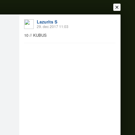
Lazurits S
29. dec 2017 11:03
10 // KUBUS
Ienākt
Reģistrēties
Vai ienāc ar
a
Draugi
Raksti
Vēstules
niem