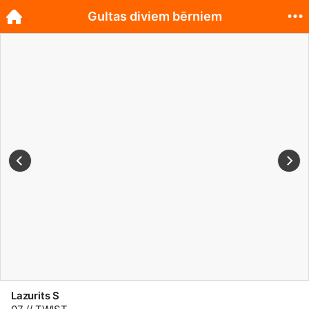
Gultas diviem bērniem
Lazurits S